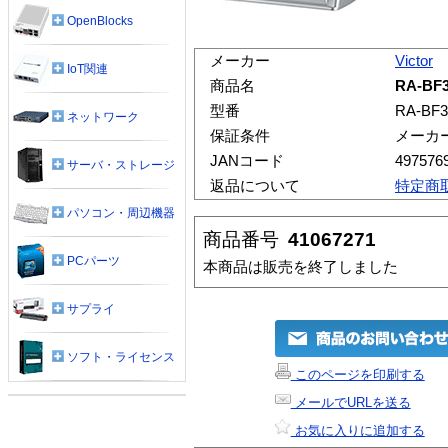
OpenBlocks
メーカー
Victor
IoT関連
商品名
RA-BF
型番
RA-BF3
ネットワーク
保証条件
メーカ
JANコード
497576
サーバ・ストレージ
返品について
特定商
パソコン・周辺機器
商品番号
41067271
PCパーツ
本商品は販売を終了しました
サプライ
ソフト・ライセンス
このページを印刷する
メールでURLを送る
お気に入りに追加する