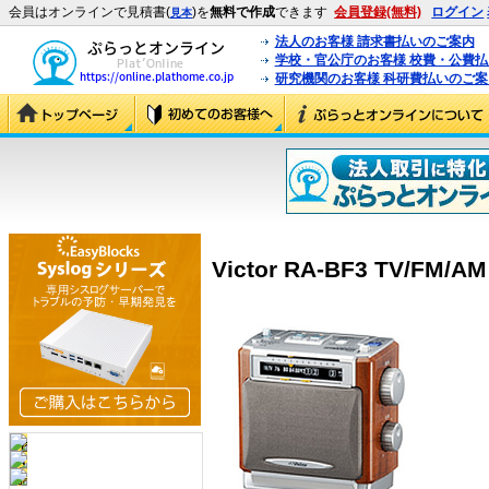
会員はオンラインで見積書(
)を
無料で作成
できます
会員登録(無料)
ログイン
見本
法人のお客様 請求書払いのご案内
学校・官公庁のお客様 校費・公費
研究機関のお客様 科研費払いのご案
Victor RA-BF3 TV/FM/