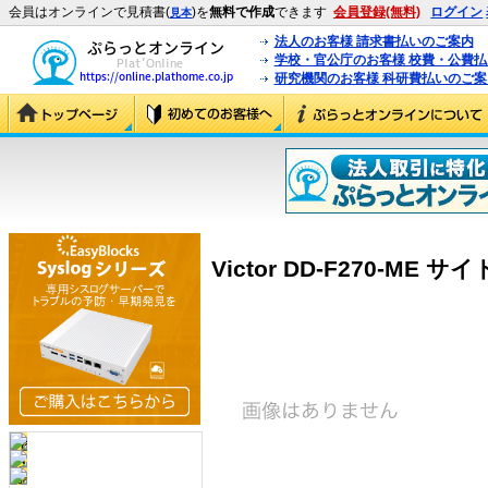
会員はオンラインで見積書(
)を
無料で作成
できます
会員登録(無料)
ログイン
見本
法人のお客様 請求書払いのご案内
学校・官公庁のお客様 校費・公費
研究機関のお客様 科研費払いのご案
Victor DD-F270-ME サ