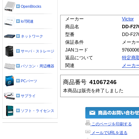
OpenBlocks
メーカー
Victor
IoT関連
商品名
DD-F2
型番
DD-F27
ネットワーク
保証条件
メーカ
JANコード
976000
サーバ・ストレージ
返品について
特定商
関連
メーカ
パソコン・周辺機器
商品番号
41067246
PCパーツ
本商品は販売を終了しました
サプライ
ソフト・ライセンス
このページを印刷する
メールでURLを送る