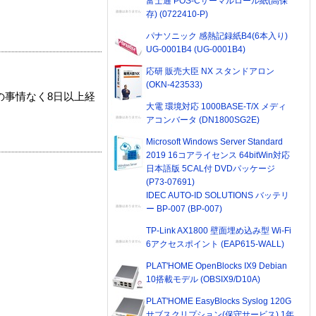
富士通 POS-Cサーマルロール紙(高保
存) (0722410-P)
パナソニック 感熱記録紙B4(6本入り)
UG-0001B4 (UG-0001B4)
応研 販売大臣 NX スタンドアロン
(OKN-423533)
の事情なく8日以上経
大電 環境対応 1000BASE-T/X メディ
アコンバータ (DN1800SG2E)
Microsoft Windows Server Standard
2019 16コアライセンス 64bitWin対応
日本語版 5CAL付 DVDパッケージ
(P73-07691)
IDEC AUTO-ID SOLUTIONS バッテリ
ー BP-007 (BP-007)
TP-Link AX1800 壁面埋め込み型 Wi-Fi
6アクセスポイント (EAP615-WALL)
PLAT'HOME OpenBlocks IX9 Debian
10搭載モデル (OBSIX9/D10A)
PLAT'HOME EasyBlocks Syslog 120G
サブスクリプション(保守サービス) 1年