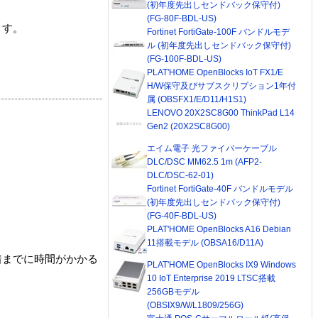
(初年度先出しセンドバック保守付)
(FG-80F-BDL-US)
ます。
Fortinet FortiGate-100F バンドルモデ
ル (初年度先出しセンドバック保守付)
(FG-100F-BDL-US)
PLAT'HOME OpenBlocks IoT FX1/E
H/W保守及びサブスクリプション1年付
属 (OBSFX1/E/D11/H1S1)
LENOVO 20X2SC8G00 ThinkPad L14
Gen2 (20X2SC8G00)
エイム電子 光ファイバーケーブル
DLC/DSC MM62.5 1m (AFP2-
DLC/DSC-62-01)
Fortinet FortiGate-40F バンドルモデル
(初年度先出しセンドバック保守付)
(FG-40F-BDL-US)
PLAT'HOME OpenBlocks A16 Debian
11搭載モデル (OBSA16/D11A)
着までに時間がかかる
PLAT'HOME OpenBlocks IX9 Windows
10 IoT Enterprise 2019 LTSC搭載
256GBモデル
(OBSIX9/W/L1809/256G)