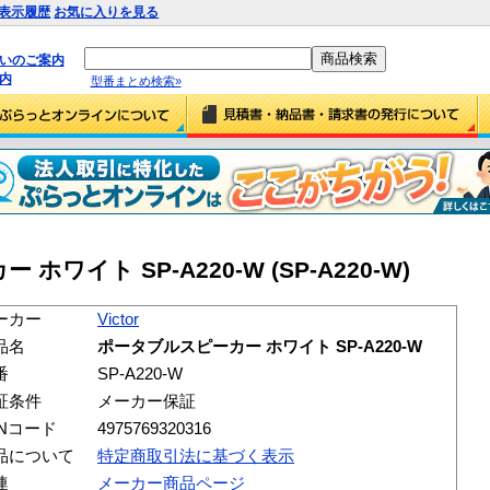
表示履歴
お気に入りを見る
払いのご案内
内
型番まとめ検索»
 ホワイト SP-A220-W (SP-A220-W)
ーカー
Victor
品名
ポータブルスピーカー ホワイト SP-A220-W
番
SP-A220-W
証条件
メーカー保証
ANコード
4975769320316
品について
特定商取引法に基づく表示
連
メーカー商品ページ