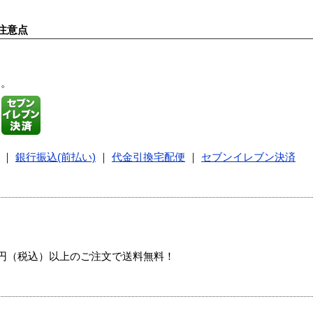
注意点
す。
｜
銀行振込(前払い)
｜
代金引換宅配便
｜
セブンイレブン決済
00円（税込）以上のご注文で送料無料！