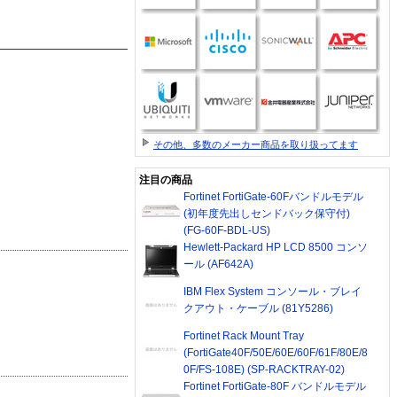
その他、多数のメーカー商品を取り扱ってます
注目の商品
Fortinet FortiGate-60Fバンドルモデル
(初年度先出しセンドバック保守付)
(FG-60F-BDL-US)
Hewlett-Packard HP LCD 8500 コンソ
ール (AF642A)
IBM Flex System コンソール・ブレイ
クアウト・ケーブル (81Y5286)
Fortinet Rack Mount Tray
(FortiGate40F/50E/60E/60F/61F/80E/8
0F/FS-108E) (SP-RACKTRAY-02)
Fortinet FortiGate-80F バンドルモデル