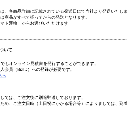
ては、各商品詳細に記載されている発送日にて当社より発送いたし
送は商品がすべて揃ってからの発送となります。
ヤマト運輸」からお選びいただけます
ついて
つでもオンライン見積書を発行することができます。
会員（BizID）への登録が必要です。
ちら
ましては、ご注文後に別途郵送しております。
のため、ご注文日時（土日祝にかかる場合等）によりましては、到