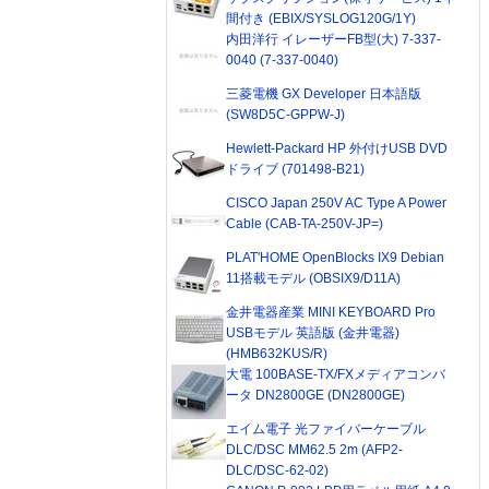
間付き (EBIX/SYSLOG120G/1Y)
内田洋行 イレーザーFB型(大) 7-337-
0040 (7-337-0040)
三菱電機 GX Developer 日本語版
(SW8D5C-GPPW-J)
Hewlett-Packard HP 外付けUSB DVD
ドライブ (701498-B21)
CISCO Japan 250V AC Type A Power
Cable (CAB-TA-250V-JP=)
PLAT'HOME OpenBlocks IX9 Debian
11搭載モデル (OBSIX9/D11A)
金井電器産業 MINI KEYBOARD Pro
USBモデル 英語版 (金井電器)
(HMB632KUS/R)
大電 100BASE-TX/FXメディアコンバ
ータ DN2800GE (DN2800GE)
エイム電子 光ファイバーケーブル
DLC/DSC MM62.5 2m (AFP2-
DLC/DSC-62-02)