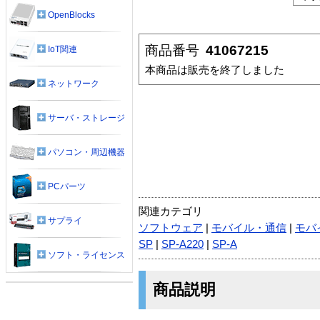
OpenBlocks
商品番号
41067215
IoT関連
本商品は販売を終了しました
ネットワーク
サーバ・ストレージ
パソコン・周辺機器
PCパーツ
関連カテゴリ
サプライ
ソフトウェア
|
モバイル・通信
|
モバ
SP
|
SP-A220
|
SP-A
ソフト・ライセンス
商品説明