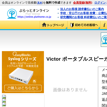
会員はオンラインで見積書(
)を
無料で作成
できます
会員登録(無料)
ログイン
見本
法人のお客様 請求書払いのご案内
学校・官公庁のお客様 校費・公費
研究機関のお客様 科研費払いのご案
Victor ポータブルスピーカー
メ
商
型
保
J
返
関