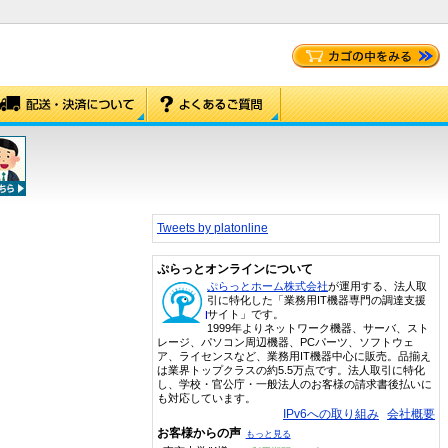
Tweets by platonline
ぷらっとオンラインについて
ぷらっとホーム株式会社
が運用する、法人取
引に特化した「業務用IT機器専門の調達支援
サイト」です。
1999年よりネットワーク機器、サーバ、スト
レージ、パソコン周辺機器、PCパーツ、ソフトウェ
ア、ライセンスなど、業務用IT機器中心に販売。品揃え
は業界トップクラスの約5.5万点です。法人取引に特化
し、学校・官公庁・一般法人のお客様の請求書後払いに
も対応しています。
IPv6への取り組み
会社概要
お客様からの声
もっと見る