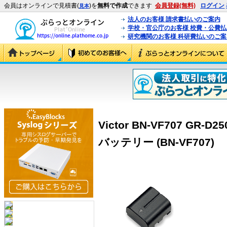
会員はオンラインで見積書(
)を
無料で作成
できます
会員登録(無料)
ログイン
見本
法人のお客様 請求書払いのご案内
学校・官公庁のお客様 校費・公費
研究機関のお客様 科研費払いのご案
Victor BN-VF707 G
バッテリー (BN-VF707)