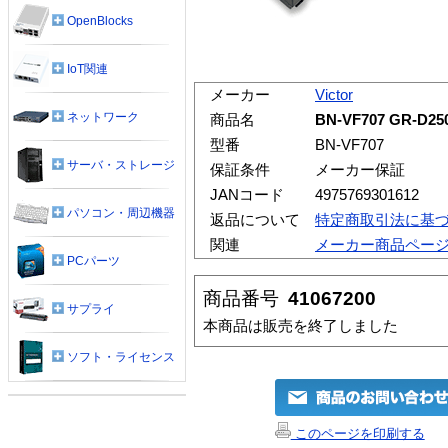
OpenBlocks
IoT関連
メーカー
Victor
ネットワーク
商品名
BN-VF707 GR
型番
BN-VF707
サーバ・ストレージ
保証条件
メーカー保証
JANコード
4975769301612
パソコン・周辺機器
返品について
特定商取引法に基
関連
メーカー商品ペー
PCパーツ
商品番号
41067200
サプライ
本商品は販売を終了しました
ソフト・ライセンス
このページを印刷する