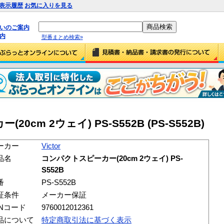
表示履歴
お気に入りを見る
払いのご案内
内
型番まとめ検索»
20cm 2ウェイ) PS-S552B (PS-S552B)
ーカー
Victor
品名
コンパクトスピーカー(20cm 2ウェイ) PS-
S552B
番
PS-S552B
証条件
メーカー保証
ANコード
9760012012361
品について
特定商取引法に基づく表示