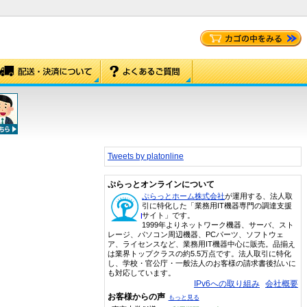
Tweets by platonline
ぷらっとオンラインについて
ぷらっとホーム株式会社
が運用する、法人取
引に特化した「業務用IT機器専門の調達支援
サイト」です。
1999年よりネットワーク機器、サーバ、スト
レージ、パソコン周辺機器、PCパーツ、ソフトウェ
ア、ライセンスなど、業務用IT機器中心に販売。品揃え
は業界トップクラスの約5.5万点です。法人取引に特化
し、学校・官公庁・一般法人のお客様の請求書後払いに
も対応しています。
IPv6への取り組み
会社概要
お客様からの声
もっと見る