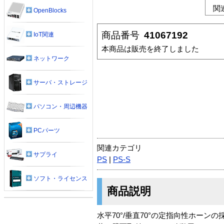
関
OpenBlocks
商品番号
41067192
IoT関連
本商品は販売を終了しました
ネットワーク
サーバ・ストレージ
パソコン・周辺機器
PCパーツ
関連カテゴリ
サプライ
PS
|
PS-S
ソフト・ライセンス
商品説明
水平70°/垂直70°の定指向性ホー