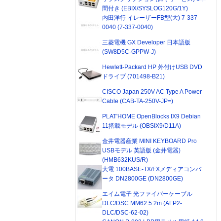
間付き (EBIX/SYSLOG120G/1Y)
内田洋行 イレーザーFB型(大) 7-337-
0040 (7-337-0040)
三菱電機 GX Developer 日本語版
(SW8D5C-GPPW-J)
Hewlett-Packard HP 外付けUSB DVD
ドライブ (701498-B21)
CISCO Japan 250V AC Type A Power
Cable (CAB-TA-250V-JP=)
PLAT'HOME OpenBlocks IX9 Debian
11搭載モデル (OBSIX9/D11A)
金井電器産業 MINI KEYBOARD Pro
USBモデル 英語版 (金井電器)
(HMB632KUS/R)
大電 100BASE-TX/FXメディアコンバ
ータ DN2800GE (DN2800GE)
エイム電子 光ファイバーケーブル
DLC/DSC MM62.5 2m (AFP2-
DLC/DSC-62-02)