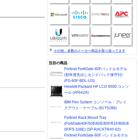
その他、多数のメーカー商品を取り扱ってます
注目の商品
Fortinet FortiGate-60Fバンドルモデル
(初年度先出しセンドバック保守付)
(FG-60F-BDL-US)
Hewlett-Packard HP LCD 8500 コンソ
ール (AF642A)
IBM Flex System コンソール・ブレイ
クアウト・ケーブル (81Y5286)
Fortinet Rack Mount Tray
(FortiGate40F/50E/60E/60F/61F/80E/8
0F/FS-108E) (SP-RACKTRAY-02)
Fortinet FortiGate-80F バンドルモデル