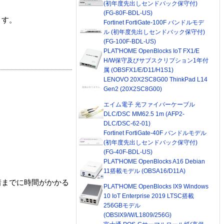
(初年度先出しセンドバック保守付)
(FG-80F-BDL-US)
ます。
Fortinet FortiGate-100F バンドルモデ
ル (初年度先出しセンドバック保守付)
(FG-100F-BDL-US)
PLAT'HOME OpenBlocks IoT FX1/E
H/W保守及びサブスクリプション1年付
属 (OBSFX1/E/D11/H1S1)
LENOVO 20X2SC8G00 ThinkPad L14
Gen2 (20X2SC8G00)
エイム電子 光ファイバーケーブル
DLC/DSC MM62.5 1m (AFP2-
DLC/DSC-62-01)
Fortinet FortiGate-40F バンドルモデル
(初年度先出しセンドバック保守付)
(FG-40F-BDL-US)
PLAT'HOME OpenBlocks A16 Debian
11搭載モデル (OBSA16/D11A)
着までに時間がかかる
PLAT'HOME OpenBlocks IX9 Windows
10 IoT Enterprise 2019 LTSC搭載
256GBモデル
(OBSIX9/W/L1809/256G)