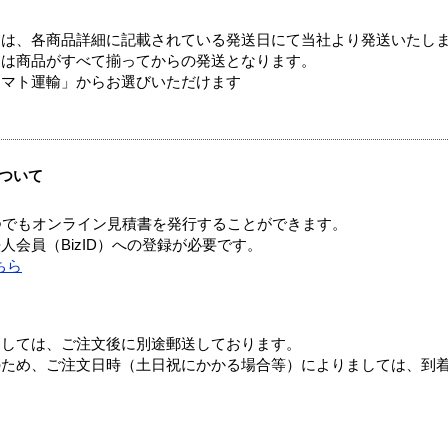
ては、各商品詳細に記載されている発送日にて当社より発送いたし
送は商品がすべて揃ってからの発送となります。
ヤマト運輸」からお選びいただけます
ついて
つでもオンライン見積書を発行することができます。
会員（BizID）への登録が必要です。
ちら
ましては、ご注文後に別途郵送しております。
のため、ご注文日時（土日祝にかかる場合等）によりましては、到