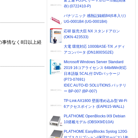
富士通 POS-Cサーマルロール紙(高保
存) (0722410-P)
パナソニック 感熱記録紙B4(6本入り)
UG-0001B4 (UG-0001B4)
応研 販売大臣 NX スタンドアロン
(OKN-423533)
の事情なく8日以上経
大電 環境対応 1000BASE-T/X メディ
アコンバータ (DN1800SG2E)
Microsoft Windows Server Standard
2019 16コアライセンス 64bitWin対応
日本語版 5CAL付 DVDパッケージ
(P73-07691)
IDEC AUTO-ID SOLUTIONS バッテリ
ー BP-007 (BP-007)
TP-Link AX1800 壁面埋め込み型 Wi-Fi
6アクセスポイント (EAP615-WALL)
PLAT'HOME OpenBlocks IX9 Debian
10搭載モデル (OBSIX9/D10A)
PLAT'HOME EasyBlocks Syslog 120G
サブスクリプション(保守サービス) 1年