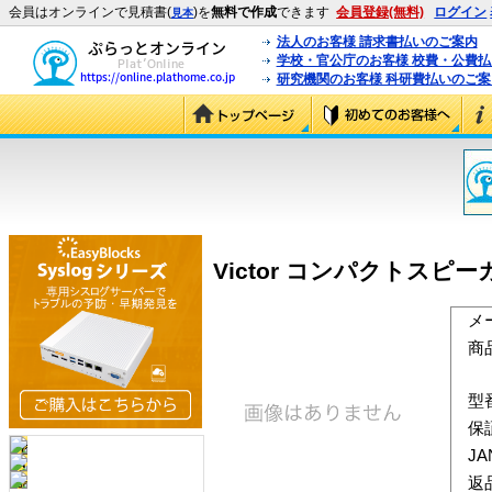
会員はオンラインで見積書(
)を
無料で作成
できます
会員登録(無料)
ログイン
見本
法人のお客様 請求書払いのご案内
学校・官公庁のお客様 校費・公費
研究機関のお客様 科研費払いのご案
Victor コンパクトスピーカー(
メ
商
型
保
J
返