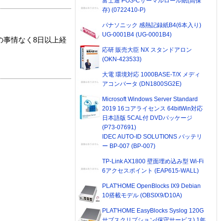
富士通 POS-Cサーマルロール紙(高保
存) (0722410-P)
パナソニック 感熱記録紙B4(6本入り)
UG-0001B4 (UG-0001B4)
の事情なく8日以上経
応研 販売大臣 NX スタンドアロン
(OKN-423533)
大電 環境対応 1000BASE-T/X メディ
アコンバータ (DN1800SG2E)
Microsoft Windows Server Standard
2019 16コアライセンス 64bitWin対応
日本語版 5CAL付 DVDパッケージ
(P73-07691)
IDEC AUTO-ID SOLUTIONS バッテリ
ー BP-007 (BP-007)
TP-Link AX1800 壁面埋め込み型 Wi-Fi
6アクセスポイント (EAP615-WALL)
PLAT'HOME OpenBlocks IX9 Debian
10搭載モデル (OBSIX9/D10A)
PLAT'HOME EasyBlocks Syslog 120G
サブスクリプション(保守サービス) 1年