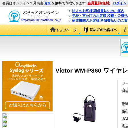
会員はオンラインで見積書(
)を
無料で作成
できます
会員登録(無料)
ログイン
見本
法人のお客様 請求書払いのご案内
学校・官公庁のお客様 校費・公費
研究機関のお客様 科研費払いのご案
Victor WM-P860 ワ
メ
商
型
保
J
返