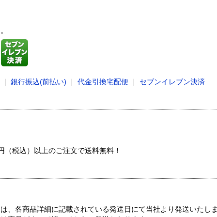
す。
｜
銀行振込(前払い)
｜
代金引換宅配便
｜
セブンイレブン決済
00円（税込）以上のご注文で送料無料！
ては、各商品詳細に記載されている発送日にて当社より発送いたし