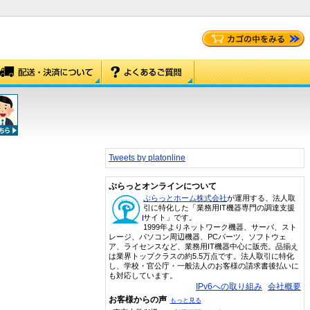
Tweets by platonline
ぷらっとオンラインについて
ぷらっとホーム株式会社
が運用する、法人取
引に特化した「業務用IT機器専門の調達支援
サイト」です。
1999年よりネットワーク機器、サーバ、スト
レージ、パソコン周辺機器、PCパーツ、ソフトウェ
ア、ライセンスなど、業務用IT機器中心に販売。品揃え
は業界トップクラスの約5.5万点です。法人取引に特化
し、学校・官公庁・一般法人のお客様の請求書後払いに
も対応しています。
IPv6への取り組み
会社概要
お客様からの声
もっと見る