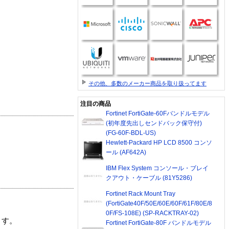
その他、多数のメーカー商品を取り扱ってます
注目の商品
Fortinet FortiGate-60Fバンドルモデル
(初年度先出しセンドバック保守付)
(FG-60F-BDL-US)
Hewlett-Packard HP LCD 8500 コンソ
ール (AF642A)
IBM Flex System コンソール・ブレイ
クアウト・ケーブル (81Y5286)
Fortinet Rack Mount Tray
(FortiGate40F/50E/60E/60F/61F/80E/8
0F/FS-108E) (SP-RACKTRAY-02)
ます。
Fortinet FortiGate-80F バンドルモデル