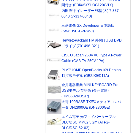
間付き (EBIX/SYSLOG120G/1Y)
内田洋行 イレーザーFB型(大) 7-337-
0040 (7-337-0040)
三菱電機 GX Developer 日本語版
(SW8D5C-GPPW-J)
Hewlett-Packard HP 外付けUSB DVD
ドライブ (701498-B21)
CISCO Japan 250V AC Type A Power
Cable (CAB-TA-250V-JP=)
PLAT'HOME OpenBlocks IX9 Debian
11搭載モデル (OBSIX9/D11A)
金井電器産業 MINI KEYBOARD Pro
USBモデル 英語版 (金井電器)
(HMB632KUS/R)
大電 100BASE-TX/FXメディアコンバ
ータ DN2800GE (DN2800GE)
エイム電子 光ファイバーケーブル
DLC/DSC MM62.5 2m (AFP2-
DLC/DSC-62-02)