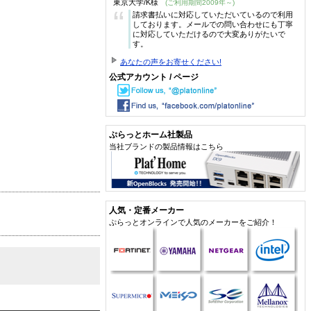
東京大学/K様
(ご利用期間2009年～)
“
請求書払いに対応していただいているので利用
しております。メールでの問い合わせにも丁寧
に対応していただけるので大変ありがたいで
す。
あなたの声をお寄せください!
公式アカウント / ページ
ぷらっとホーム社製品
当社ブランドの製品情報はこちら
人気・定番メーカー
ぷらっとオンラインで人気のメーカーをご紹介！