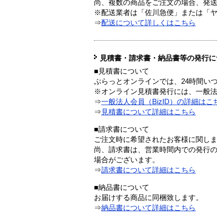
尚、複数の商品をご注文の場合、発
※配送業者は「佐川急便」または「
⇒
配送について詳しくはこちら
見積書・請求書・納品書等の発行に
■見積書について
ぷらっとオンラインでは、24時間い
※オンライン見積書発行には、一般法人
⇒
一般法人会員（BizID）の詳細はこ
⇒
見積書について詳細はこちら
■請求書について
ご注文時に希望されたお客様に関し
尚、請求書は、営業時間内での発行
場合がございます。
⇒
請求書について詳細はこちら
■納品書について
お届けする商品に同梱致します。
⇒
納品書について詳細はこちら