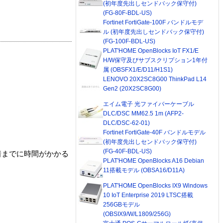
(初年度先出しセンドバック保守付)
(FG-80F-BDL-US)
Fortinet FortiGate-100F バンドルモデ
ル (初年度先出しセンドバック保守付)
(FG-100F-BDL-US)
PLAT'HOME OpenBlocks IoT FX1/E
H/W保守及びサブスクリプション1年付
属 (OBSFX1/E/D11/H1S1)
LENOVO 20X2SC8G00 ThinkPad L14
Gen2 (20X2SC8G00)
エイム電子 光ファイバーケーブル
DLC/DSC MM62.5 1m (AFP2-
DLC/DSC-62-01)
Fortinet FortiGate-40F バンドルモデル
(初年度先出しセンドバック保守付)
(FG-40F-BDL-US)
着までに時間がかかる
PLAT'HOME OpenBlocks A16 Debian
11搭載モデル (OBSA16/D11A)
PLAT'HOME OpenBlocks IX9 Windows
10 IoT Enterprise 2019 LTSC搭載
256GBモデル
(OBSIX9/W/L1809/256G)