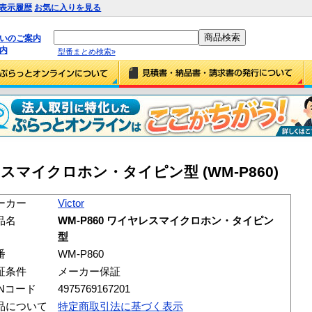
表示履歴
お気に入りを見る
払いのご案内
内
型番まとめ検索»
イヤレスマイクロホン・タイピン型 (WM-P860)
ーカー
Victor
品名
WM-P860 ワイヤレスマイクロホン・タイピン
型
番
WM-P860
証条件
メーカー保証
ANコード
4975769167201
品について
特定商取引法に基づく表示