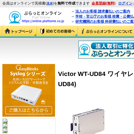
会員はオンラインで見積書(
)を
無料で作成
できます
会員登録(無料)
ログイン
見本
法人のお客様 請求書払いのご案内
学校・官公庁のお客様 校費・公費
研究機関のお客様 科研費払いのご案
Victor WT-UD84 ワ
UD84)