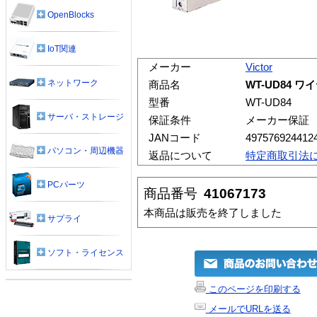
OpenBlocks
IoT関連
メーカー
Victor
ネットワーク
商品名
WT-UD84
型番
WT-UD84
サーバ・ストレージ
保証条件
メーカー保証
JANコード
497576924412
パソコン・周辺機器
返品について
特定商取引法
PCパーツ
商品番号
41067173
本商品は販売を終了しました
サプライ
ソフト・ライセンス
このページを印刷する
メールでURLを送る