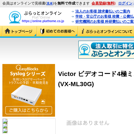
会員はオンラインで見積書(
)を
無料で作成
できます
会員登録(無料)
ログイン
見本
法人のお客様 請求書払いのご案内
学校・官公庁のお客様 校費・公費
研究機関のお客様 科研費払いのご案
Victor ビデオコード4極ミ
(VX-ML30G)