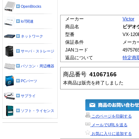
OpenBlocks
メーカー
Victor
IoT関連
商品名
ビデオケ
型番
VX-120
ネットワーク
保証条件
メーカ
JANコード
497576
サーバ・ストレージ
返品について
特定商
パソコン・周辺機器
商品番号
41067166
PCパーツ
本商品は販売を終了しました
サプライ
ソフト・ライセンス
このページを印刷する
メールでURLを送る
お気に入りに追加する