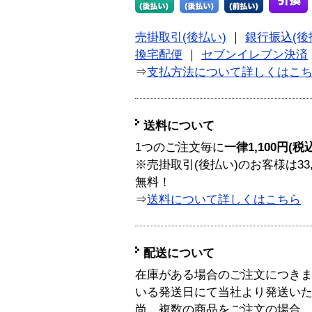
売掛取引(後払い)
｜
銀行振込(後
換宅配便
｜
セブンイレブン決済
⇒
支払方法について詳しくはこ
送料について
1つのご注文毎に
一律1,100円(税
※売掛取引(後払い)のお客様は33
無料！
⇒
送料について詳しくはこちら
配送について
在庫がある場合のご注文につき
いる発送日にて当社より発送い
尚、複数の商品をご注文の場合