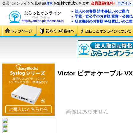
会員はオンラインで見積書(
)を
無料で作成
できます
会員登録(無料)
ログイン
見本
法人のお客様 請求書払いのご案内
学校・官公庁のお客様 校費・公費
研究機関のお客様 科研費払いのご案
Victor ビデオケーブル VX-1