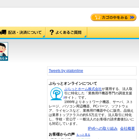
Tweets by platonline
ぷらっとオンラインについて
ぷらっとホーム株式会社
が運用する、法人取
引に特化した「業務用IT機器専門の調達支援
サイト」です。
1999年よりネットワーク機器、サーバ、スト
レージ、パソコン周辺機器、PCパーツ、ソフトウェ
ア、ライセンスなど、業務用IT機器中心に販売。品揃え
は業界トップクラスの約5.5万点です。法人取引に特化
し、学校・官公庁・一般法人のお客様の請求書後払いに
も対応しています。
IPv6への取り組み
会社概要
お客様からの声
もっと見る