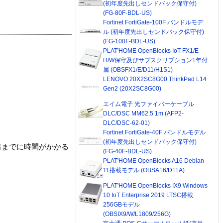
(初年度先出しセンドバック保守付)
(FG-80F-BDL-US)
Fortinet FortiGate-100F バンドルモデ
ル (初年度先出しセンドバック保守付)
(FG-100F-BDL-US)
PLAT'HOME OpenBlocks IoT FX1/E
H/W保守及びサブスクリプション1年付
属 (OBSFX1/E/D11/H1S1)
LENOVO 20X2SC8G00 ThinkPad L14
Gen2 (20X2SC8G00)
エイム電子 光ファイバーケーブル
DLC/DSC MM62.5 1m (AFP2-
DLC/DSC-62-01)
Fortinet FortiGate-40F バンドルモデル
(初年度先出しセンドバック保守付)
着までに時間がかかる
(FG-40F-BDL-US)
PLAT'HOME OpenBlocks A16 Debian
11搭載モデル (OBSA16/D11A)
PLAT'HOME OpenBlocks IX9 Windows
10 IoT Enterprise 2019 LTSC搭載
256GBモデル
(OBSIX9/W/L1809/256G)