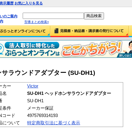
表示履歴
お気に入りを見る
払いのご案内
内
型番まとめ検索»
ドホンサラウンドアダプター (SU-DH1)
ーカー
Victor
品名
SU-DH1 ヘッドホンサラウンドアダプター
番
SU-DH1
証条件
メーカー保証
ANコード
4975769314193
品について
特定商取引法に基づく表示