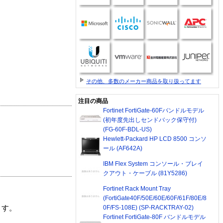
その他、多数のメーカー商品を取り扱ってます
注目の商品
Fortinet FortiGate-60Fバンドルモデル
(初年度先出しセンドバック保守付)
(FG-60F-BDL-US)
Hewlett-Packard HP LCD 8500 コンソ
ール (AF642A)
IBM Flex System コンソール・ブレイ
クアウト・ケーブル (81Y5286)
Fortinet Rack Mount Tray
(FortiGate40F/50E/60E/60F/61F/80E/8
0F/FS-108E) (SP-RACKTRAY-02)
ます。
Fortinet FortiGate-80F バンドルモデル