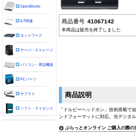
OpenBlocks
商品番号
41067142
IoT関連
本商品は販売を終了しました
ネットワーク
サーバ・ストレージ
パソコン・周辺機器
PCパーツ
商品説明
サプライ
ソフト・ライセンス
「ドルビーヘッドホン」技術搭載で迫
ンドフォーマットに対応。光デジタ
ぷらっとオンライン ご購入の際の