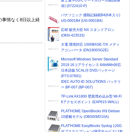
富士通 POS-Cサーマルロール紙(高保
存) (0722410-P)
パナソニック 感熱記録紙B4(6本入り)
の事情なく8日以上経
UG-0001B4 (UG-0001B4)
応研 販売大臣 NX スタンドアロン
(OKN-423533)
大電 環境対応 1000BASE-T/X メディ
アコンバータ (DN1800SG2E)
Microsoft Windows Server Standard
2019 16コアライセンス 64bitWin対応
日本語版 5CAL付 DVDパッケージ
(P73-07691)
IDEC AUTO-ID SOLUTIONS バッテリ
ー BP-007 (BP-007)
TP-Link AX1800 壁面埋め込み型 Wi-Fi
6アクセスポイント (EAP615-WALL)
PLAT'HOME OpenBlocks IX9 Debian
10搭載モデル (OBSIX9/D10A)
PLAT'HOME EasyBlocks Syslog 120G
サブスクリプション(保守サービス) 1年