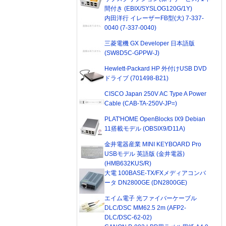
間付き (EBIX/SYSLOG120G/1Y)
内田洋行 イレーザーFB型(大) 7-337-
0040 (7-337-0040)
三菱電機 GX Developer 日本語版
(SW8D5C-GPPW-J)
Hewlett-Packard HP 外付けUSB DVD
ドライブ (701498-B21)
CISCO Japan 250V AC Type A Power
Cable (CAB-TA-250V-JP=)
PLAT'HOME OpenBlocks IX9 Debian
11搭載モデル (OBSIX9/D11A)
金井電器産業 MINI KEYBOARD Pro
USBモデル 英語版 (金井電器)
(HMB632KUS/R)
大電 100BASE-TX/FXメディアコンバ
ータ DN2800GE (DN2800GE)
エイム電子 光ファイバーケーブル
DLC/DSC MM62.5 2m (AFP2-
DLC/DSC-62-02)