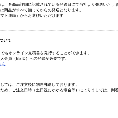
ては、各商品詳細に記載されている発送日にて当社より発送いたし
送は商品がすべて揃ってからの発送となります。
ヤマト運輸」からお選びいただけます
ついて
つでもオンライン見積書を発行することができます。
会員（BizID）への登録が必要です。
ちら
ましては、ご注文後に別途郵送しております。
のため、ご注文日時（土日祝にかかる場合等）によりましては、到