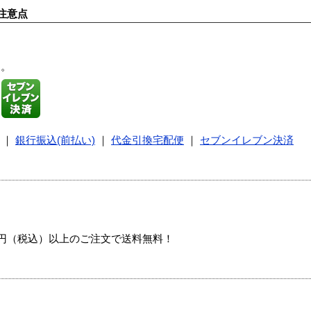
注意点
す。
｜
銀行振込(前払い)
｜
代金引換宅配便
｜
セブンイレブン決済
00円（税込）以上のご注文で送料無料！