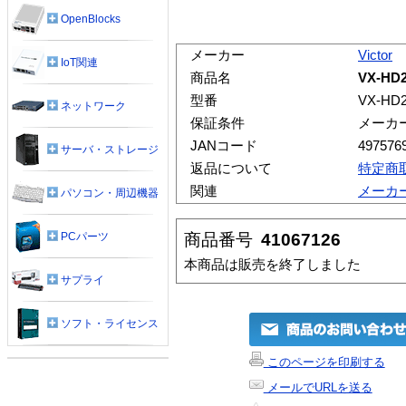
OpenBlocks
メーカー
Victor
IoT関連
商品名
VX-HD
型番
VX-HD
ネットワーク
保証条件
メーカ
JANコード
497576
サーバ・ストレージ
返品について
特定商
関連
メーカ
パソコン・周辺機器
商品番号
41067126
PCパーツ
本商品は販売を終了しました
サプライ
ソフト・ライセンス
このページを印刷する
メールでURLを送る