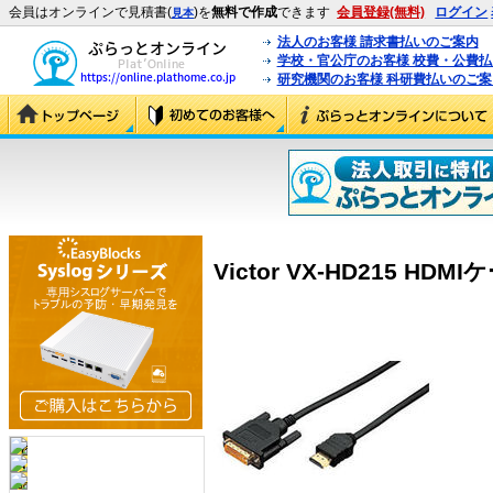
会員はオンラインで見積書(
)を
無料で作成
できます
会員登録(無料)
ログイン
見本
法人のお客様 請求書払いのご案内
学校・官公庁のお客様 校費・公費
研究機関のお客様 科研費払いのご案
Victor VX-HD215 HDMI