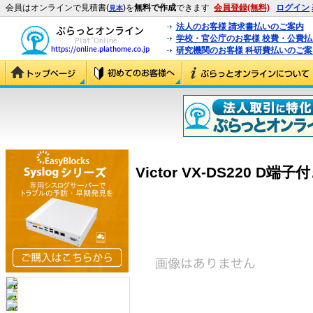
会員はオンラインで見積書(
)を
無料で作成
できます
会員登録(無料)
ログイン
見本
法人のお客様 請求書払いのご案内
学校・官公庁のお客様 校費・公費
研究機関のお客様 科研費払いのご案
Victor VX-DS220 D端