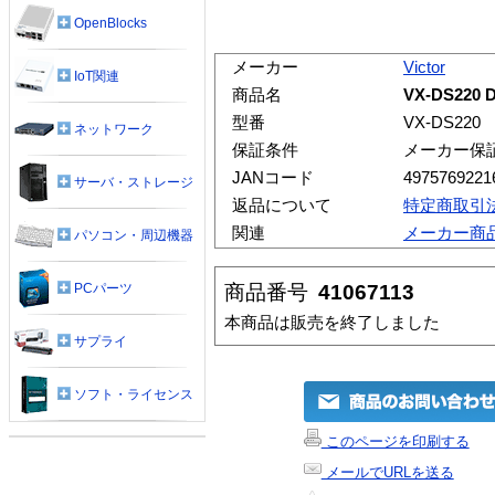
OpenBlocks
メーカー
Victor
IoT関連
商品名
VX-DS22
型番
VX-DS220
ネットワーク
保証条件
メーカー保
JANコード
4975769221
サーバ・ストレージ
返品について
特定商取引
関連
メーカー商
パソコン・周辺機器
商品番号
41067113
PCパーツ
本商品は販売を終了しました
サプライ
ソフト・ライセンス
このページを印刷する
メールでURLを送る