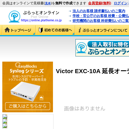
会員はオンラインで見積書(
)を
無料で作成
できます
会員登録(無料)
ログイン
見本
法人のお客様 請求書払いのご案内
学校・官公庁のお客様 校費・公費
研究機関のお客様 科研費払いのご案
Victor EXC-10A 延長オ