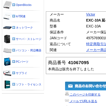
OpenBlocks
メーカー
Victor
IoT関連
商品名
EXC-10A
型番
EXC-10A
ネットワーク
保証条件
メーカー保
JANコード
4975769001
サーバ・ストレージ
返品について
特定商取引
関連
メーカー商
パソコン・周辺機器
商品番号
41067095
PCパーツ
本商品は販売を終了しました
サプライ
ソフト・ライセンス
このページを印刷する
メールでURLを送る