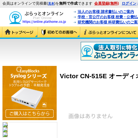
会員はオンラインで見積書(
)を
無料で作成
できます
会員登録(無料)
ログイン
見本
法人のお客様 請求書払いのご案内
学校・官公庁のお客様 校費・公費
研究機関のお客様 科研費払いのご案
Victor CN-515E オーディ