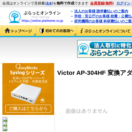
会員はオンラインで見積書(
)を
無料で作成
できます
会員登録(無料)
ログイン
見本
法人のお客様 請求書払いのご案内
学校・官公庁のお客様 校費・公費
研究機関のお客様 科研費払いのご案
Victor AP-304HF 変換ア