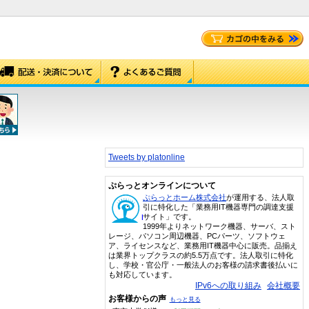
Tweets by platonline
ぷらっとオンラインについて
ぷらっとホーム株式会社
が運用する、法人取
引に特化した「業務用IT機器専門の調達支援
サイト」です。
1999年よりネットワーク機器、サーバ、スト
レージ、パソコン周辺機器、PCパーツ、ソフトウェ
ア、ライセンスなど、業務用IT機器中心に販売。品揃え
は業界トップクラスの約5.5万点です。法人取引に特化
し、学校・官公庁・一般法人のお客様の請求書後払いに
も対応しています。
IPv6への取り組み
会社概要
お客様からの声
もっと見る