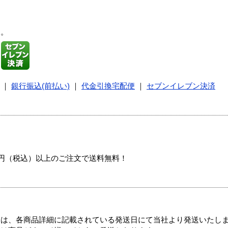
す。
｜
銀行振込(前払い)
｜
代金引換宅配便
｜
セブンイレブン決済
00円（税込）以上のご注文で送料無料！
ては、各商品詳細に記載されている発送日にて当社より発送いたし