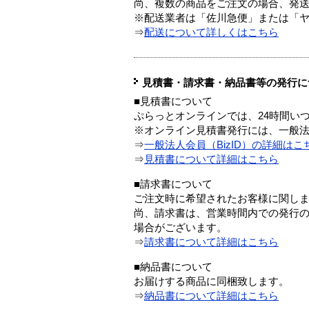
尚、複数の商品をご注文の場合、発
※配送業者は「佐川急便」または「
⇒
配送について詳しくはこちら
見積書・請求書・納品書等の発行に
■見積書について
ぷらっとオンラインでは、24時間い
※オンライン見積書発行には、一般法人
⇒
一般法人会員（BizID）の詳細はこ
⇒
見積書について詳細はこちら
■請求書について
ご注文時に希望されたお客様に関し
尚、請求書は、営業時間内での発行
場合がございます。
⇒
請求書について詳細はこちら
■納品書について
お届けする商品に同梱致します。
⇒
納品書について詳細はこちら