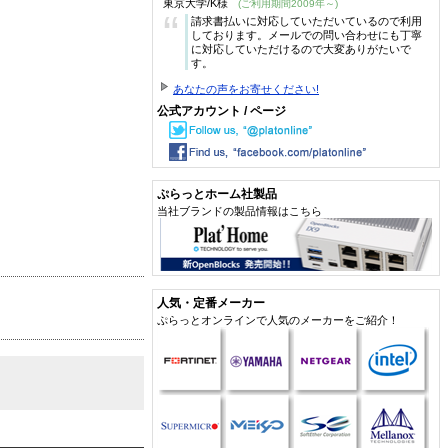
東京大学/K様
(ご利用期間2009年～)
“
請求書払いに対応していただいているので利用
しております。メールでの問い合わせにも丁寧
に対応していただけるので大変ありがたいで
す。
あなたの声をお寄せください!
公式アカウント / ページ
ぷらっとホーム社製品
当社ブランドの製品情報はこちら
人気・定番メーカー
ぷらっとオンラインで人気のメーカーをご紹介！