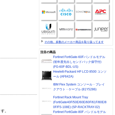
その他、多数のメーカー商品を取り扱ってます
注目の商品
Fortinet FortiGate-60Fバンドルモデル
(初年度先出しセンドバック保守付)
(FG-60F-BDL-US)
Hewlett-Packard HP LCD 8500 コンソ
ール (AF642A)
IBM Flex System コンソール・ブレイ
クアウト・ケーブル (81Y5286)
Fortinet Rack Mount Tray
(FortiGate40F/50E/60E/60F/61F/80E/8
0F/FS-108E) (SP-RACKTRAY-02)
ます。
Fortinet FortiGate-80F バンドルモデル