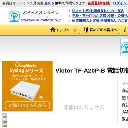
会員はオンラインで見積書(
)を
無料で作成
できます
会員登録(無料)
ログイン
見本
法人のお客様 請求書払いのご案内
学校・官公庁のお客様 校費・公費
研究機関のお客様 科研費払いのご案
Victor TF-A20P-B 電話
メ
商
型
保
J
返