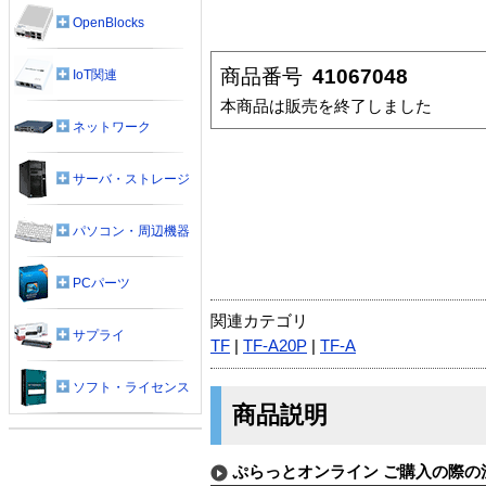
OpenBlocks
商品番号
41067048
IoT関連
本商品は販売を終了しました
ネットワーク
サーバ・ストレージ
パソコン・周辺機器
PCパーツ
関連カテゴリ
サプライ
TF
|
TF-A20P
|
TF-A
ソフト・ライセンス
商品説明
ぷらっとオンライン ご購入の際の