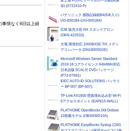
富士通 POS-Cサーマルロール紙(高保
存) (0722410-P)
パナソニック 感熱記録紙B4(6本入り)
UG-0001B4 (UG-0001B4)
の事情なく8日以上経
応研 販売大臣 NX スタンドアロン
(OKN-423533)
大電 環境対応 1000BASE-T/X メディ
アコンバータ (DN1800SG2E)
Microsoft Windows Server Standard
2019 16コアライセンス 64bitWin対応
日本語版 5CAL付 DVDパッケージ
(P73-07691)
IDEC AUTO-ID SOLUTIONS バッテリ
ー BP-007 (BP-007)
TP-Link AX1800 壁面埋め込み型 Wi-Fi
6アクセスポイント (EAP615-WALL)
PLAT'HOME OpenBlocks IX9 Debian
10搭載モデル (OBSIX9/D10A)
PLAT'HOME EasyBlocks Syslog 120G
サブスクリプション(保守サービス) 1年