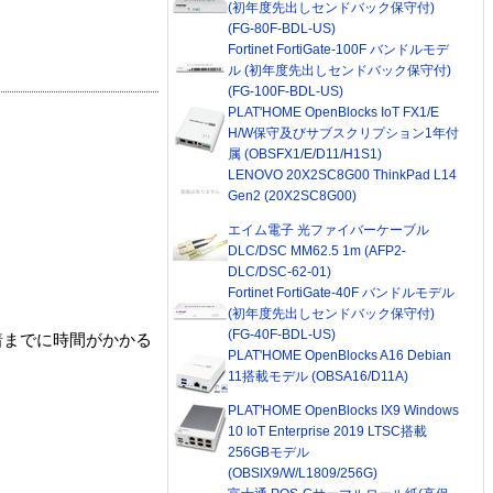
(初年度先出しセンドバック保守付)
(FG-80F-BDL-US)
Fortinet FortiGate-100F バンドルモデ
ル (初年度先出しセンドバック保守付)
(FG-100F-BDL-US)
PLAT'HOME OpenBlocks IoT FX1/E
H/W保守及びサブスクリプション1年付
属 (OBSFX1/E/D11/H1S1)
LENOVO 20X2SC8G00 ThinkPad L14
Gen2 (20X2SC8G00)
エイム電子 光ファイバーケーブル
DLC/DSC MM62.5 1m (AFP2-
DLC/DSC-62-01)
Fortinet FortiGate-40F バンドルモデル
(初年度先出しセンドバック保守付)
(FG-40F-BDL-US)
着までに時間がかかる
PLAT'HOME OpenBlocks A16 Debian
11搭載モデル (OBSA16/D11A)
PLAT'HOME OpenBlocks IX9 Windows
10 IoT Enterprise 2019 LTSC搭載
256GBモデル
(OBSIX9/W/L1809/256G)