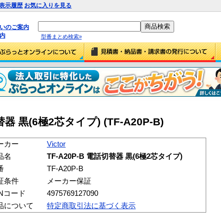
表示履歴
お気に入りを見る
払いのご案内
内
型番まとめ検索»
切替器 黒(6極2芯タイプ) (TF-A20P-B)
ーカー
Victor
品名
TF-A20P-B 電話切替器 黒(6極2芯タイプ)
番
TF-A20P-B
証条件
メーカー保証
ANコード
4975769127090
品について
特定商取引法に基づく表示