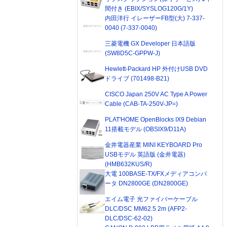
間付き (EBIX/SYSLOG120G/1Y)
内田洋行 イレーザーFB型(大) 7-337-
0040 (7-337-0040)
三菱電機 GX Developer 日本語版
(SW8D5C-GPPW-J)
Hewlett-Packard HP 外付けUSB DVD
ドライブ (701498-B21)
CISCO Japan 250V AC Type A Power
Cable (CAB-TA-250V-JP=)
PLAT'HOME OpenBlocks IX9 Debian
11搭載モデル (OBSIX9/D11A)
金井電器産業 MINI KEYBOARD Pro
USBモデル 英語版 (金井電器)
(HMB632KUS/R)
大電 100BASE-TX/FXメディアコンバ
ータ DN2800GE (DN2800GE)
エイム電子 光ファイバーケーブル
DLC/DSC MM62.5 2m (AFP2-
DLC/DSC-62-02)