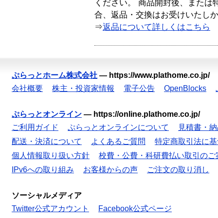
ください。 商品開封後、または
合、返品・交換はお受けいたし
⇒
返品について詳しくはこちら
ぷらっとホーム株式会社
—
https://www.plathome.co.jp/
会社概要
株主・投資家情報
電子公告
OpenBlocks
ぷらっとオンライン
—
https://online.plathome.co.jp/
ご利用ガイド
ぷらっとオンラインについて
見積書・納
配送・決済について
よくあるご質問
特定商取引法に基
個人情報取り扱い方針
校費・公費・科研費払い取引のご
IPv6への取り組み
お客様からの声
ご注文の取り消し
ソーシャルメディア
Twitter公式アカウント
Facebook公式ページ