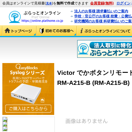
会員はオンラインで見積書(
)を
無料で作成
できます
会員登録(無料)
ログイン
見本
法人のお客様 請求書払いのご案内
学校・官公庁のお客様 校費・公費
研究機関のお客様 科研費払いのご案
Victor でかボタンリモ
RM-A215-B (RM-A215-B)