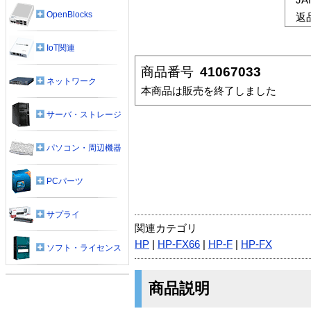
OpenBlocks
返
IoT関連
商品番号
41067033
ネットワーク
本商品は販売を終了しました
サーバ・ストレージ
パソコン・周辺機器
PCパーツ
サプライ
関連カテゴリ
HP
|
HP-FX66
|
HP-F
|
HP-FX
ソフト・ライセンス
商品説明