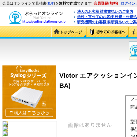
会員はオンラインで見積書(
)を
無料で作成
できます
会員登録(無料)
ログイン
見本
法人のお客様 請求書払いのご案内
学校・官公庁のお客様 校費・公費
研究機関のお客様 科研費払いのご案
Victor エアクッションイ
BA)
メ
商
型
保
J