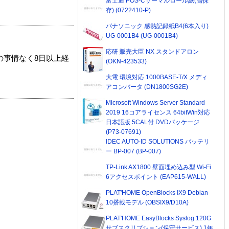
富士通 POS-Cサーマルロール紙(高保
存) (0722410-P)
パナソニック 感熱記録紙B4(6本入り)
UG-0001B4 (UG-0001B4)
応研 販売大臣 NX スタンドアロン
の事情なく8日以上経
(OKN-423533)
大電 環境対応 1000BASE-T/X メディ
アコンバータ (DN1800SG2E)
Microsoft Windows Server Standard
2019 16コアライセンス 64bitWin対応
日本語版 5CAL付 DVDパッケージ
(P73-07691)
IDEC AUTO-ID SOLUTIONS バッテリ
ー BP-007 (BP-007)
TP-Link AX1800 壁面埋め込み型 Wi-Fi
6アクセスポイント (EAP615-WALL)
PLAT'HOME OpenBlocks IX9 Debian
10搭載モデル (OBSIX9/D10A)
PLAT'HOME EasyBlocks Syslog 120G
サブスクリプション(保守サービス) 1年