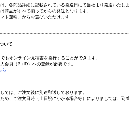
ては、各商品詳細に記載されている発送日にて当社より発送いたし
送は商品がすべて揃ってからの発送となります。
ヤマト運輸」からお選びいただけます
ついて
つでもオンライン見積書を発行することができます。
会員（BizID）への登録が必要です。
ちら
ましては、ご注文後に別途郵送しております。
のため、ご注文日時（土日祝にかかる場合等）によりましては、到