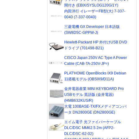
間付き (EBIX/SYSLOG120G/1Y)
内田洋行 イレーザーFB型(大) 7-337-
0040 (7-337-0040)
三菱電機 GX Developer 日本語版
(SW8D5C-GPPW-J)
Hewlett-Packard HP 外付けUSB DVD
ドライブ (701498-B21)
CISCO Japan 250V AC Type A Power
Cable (CAB-TA-250V-JP=)
PLAT'HOME OpenBlocks IX9 Debian
11搭載モデル (OBSIX9/D11A)
金井電器産業 MINI KEYBOARD Pro
USBモデル 英語版 (金井電器)
(HMB632KUS/R)
大電 100BASE-TX/FXメディアコンバ
ータ DN2800GE (DN2800GE)
エイム電子 光ファイバーケーブル
DLC/DSC MM62.5 2m (AFP2-
DLC/DSC-62-02)