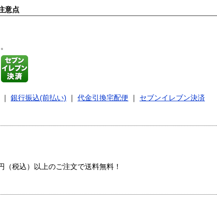
注意点
す。
｜
銀行振込(前払い)
｜
代金引換宅配便
｜
セブンイレブン決済
00円（税込）以上のご注文で送料無料！