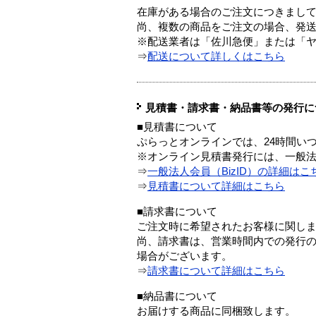
在庫がある場合のご注文につきまし
尚、複数の商品をご注文の場合、発
※配送業者は「佐川急便」または「
⇒
配送について詳しくはこちら
見積書・請求書・納品書等の発行に
■見積書について
ぷらっとオンラインでは、24時間い
※オンライン見積書発行には、一般法人
⇒
一般法人会員（BizID）の詳細はこ
⇒
見積書について詳細はこちら
■請求書について
ご注文時に希望されたお客様に関し
尚、請求書は、営業時間内での発行
場合がございます。
⇒
請求書について詳細はこちら
■納品書について
お届けする商品に同梱致します。