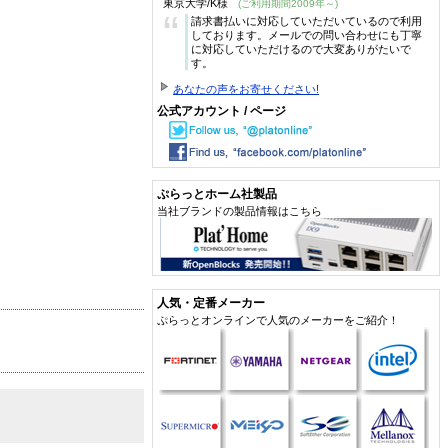
東京大学/K様
(ご利用期間2009年～)
“
請求書払いに対応していただいているので利用
しております。メールでの問い合わせにも丁寧
に対応していただけるので大変ありがたいで
す。
あなたの声をお寄せください!
公式アカウント / ページ
ぷらっとホーム社製品
当社ブランドの製品情報はこちら
人気・定番メーカー
ぷらっとオンラインで人気のメーカーをご紹介！