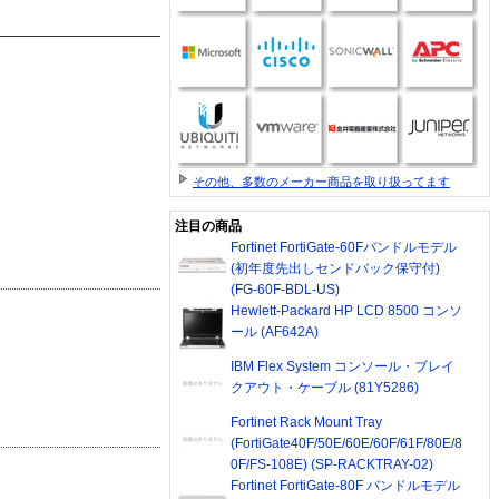
その他、多数のメーカー商品を取り扱ってます
注目の商品
Fortinet FortiGate-60Fバンドルモデル
(初年度先出しセンドバック保守付)
(FG-60F-BDL-US)
Hewlett-Packard HP LCD 8500 コンソ
ール (AF642A)
IBM Flex System コンソール・ブレイ
クアウト・ケーブル (81Y5286)
Fortinet Rack Mount Tray
(FortiGate40F/50E/60E/60F/61F/80E/8
0F/FS-108E) (SP-RACKTRAY-02)
Fortinet FortiGate-80F バンドルモデル