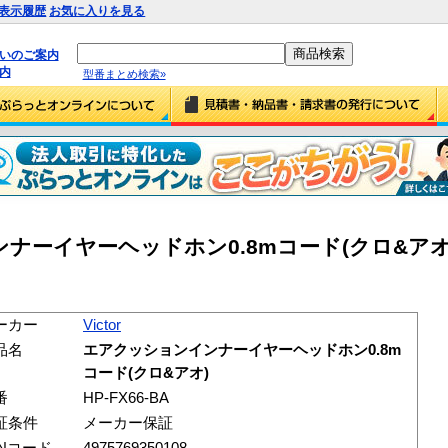
表示履歴
お気に入りを見る
払いのご案内
内
型番まとめ検索»
ンナーイヤーヘッドホン0.8mコード(クロ&アオ) (
ーカー
Victor
品名
エアクッションインナーイヤーヘッドホン0.8m
コード(クロ&アオ)
番
HP-FX66-BA
証条件
メーカー保証
ANコード
4975769350108