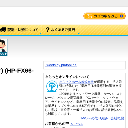
Tweets by platonline
HP-FX66-
ぷらっとオンラインについて
ぷらっとホーム株式会社
が運用する、法人取
引に特化した「業務用IT機器専門の調達支援
サイト」です。
1999年よりネットワーク機器、サーバ、スト
レージ、パソコン周辺機器、PCパーツ、ソフトウェ
ア、ライセンスなど、業務用IT機器中心に販売。品揃え
は業界トップクラスの約5.5万点です。法人取引に特化
し、学校・官公庁・一般法人のお客様の請求書後払いに
も対応しています。
IPv6への取り組み
会社概要
お客様からの声
もっと見る