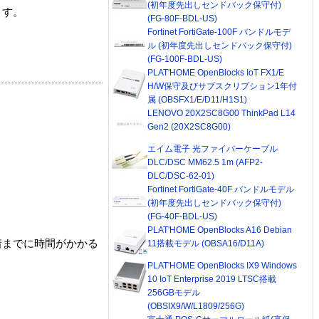
(初年度先出しセンドバック保守付)
ます。
(FG-80F-BDL-US)
Fortinet FortiGate-100F バンドルモデ
ル (初年度先出しセンドバック保守付)
(FG-100F-BDL-US)
PLAT'HOME OpenBlocks IoT FX1/E
H/W保守及びサブスクリプション1年付
属 (OBSFX1/E/D11/H1S1)
LENOVO 20X2SC8G00 ThinkPad L14
Gen2 (20X2SC8G00)
エイム電子 光ファイバーケーブル
DLC/DSC MM62.5 1m (AFP2-
DLC/DSC-62-01)
Fortinet FortiGate-40F バンドルモデル
(初年度先出しセンドバック保守付)
(FG-40F-BDL-US)
PLAT'HOME OpenBlocks A16 Debian
着までに時間がかかる
11搭載モデル (OBSA16/D11A)
PLAT'HOME OpenBlocks IX9 Windows
10 IoT Enterprise 2019 LTSC搭載
256GBモデル
(OBSIX9/W/L1809/256G)