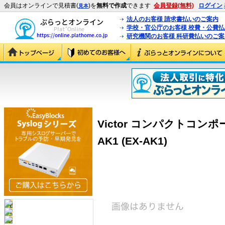
会員はオンラインで見積書(
)を
無料で作成
できます
会員登録(無料)
ログイン
見本
法人のお客様 請求書払いのご案内
学校・官公庁のお客様 校費・公費
研究機関のお客様 科研費払いのご案
Victor コンパクトコンポ
AK1 (EX-AK1)