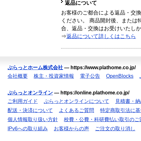
返品について
お客様のご都合による返品・交
ください。 商品開封後、または
合、返品・交換はお受けいたし
⇒
返品について詳しくはこちら
ぷらっとホーム株式会社
—
https://www.plathome.co.jp/
会社概要
株主・投資家情報
電子公告
OpenBlocks
ぷらっとオンライン
—
https://online.plathome.co.jp/
ご利用ガイド
ぷらっとオンラインについて
見積書・納
配送・決済について
よくあるご質問
特定商取引法に基
個人情報取り扱い方針
校費・公費・科研費払い取引のご
IPv6への取り組み
お客様からの声
ご注文の取り消し