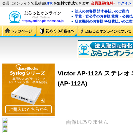
会員はオンラインで見積書(
)を
無料で作成
できます
会員登録(無料)
ログイン
見本
法人のお客様 請求書払いのご案内
学校・官公庁のお客様 校費・公費
研究機関のお客様 科研費払いのご案
Victor AP-112A 
(AP-112A)