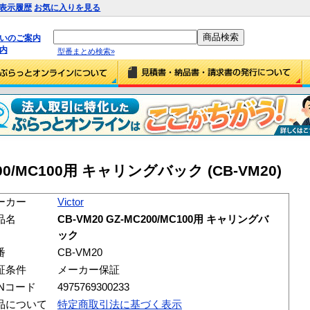
表示履歴
お気に入りを見る
払いのご案内
内
型番まとめ検索»
MC200/MC100用 キャリングバック (CB-VM20)
ーカー
Victor
品名
CB-VM20 GZ-MC200/MC100用 キャリングバ
ック
番
CB-VM20
証条件
メーカー保証
ANコード
4975769300233
品について
特定商取引法に基づく表示