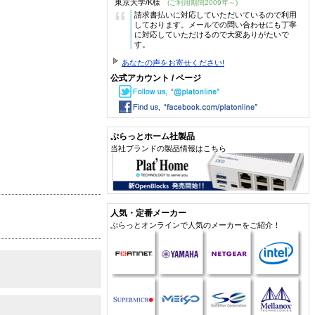
東京大学/K様
(ご利用期間2009年～)
“
請求書払いに対応していただいているので利用
しております。メールでの問い合わせにも丁寧
に対応していただけるので大変ありがたいで
す。
あなたの声をお寄せください!
公式アカウント / ページ
ぷらっとホーム社製品
当社ブランドの製品情報はこちら
人気・定番メーカー
ぷらっとオンラインで人気のメーカーをご紹介！