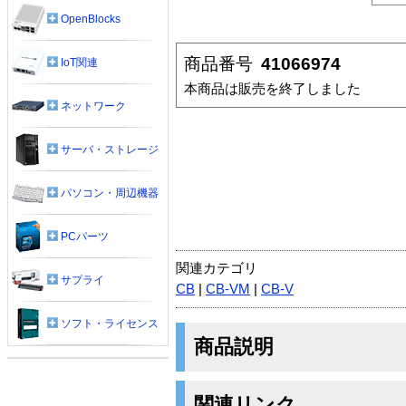
OpenBlocks
商品番号
41066974
IoT関連
本商品は販売を終了しました
ネットワーク
サーバ・ストレージ
パソコン・周辺機器
PCパーツ
関連カテゴリ
サプライ
CB
|
CB-VM
|
CB-V
ソフト・ライセンス
商品説明
関連リンク