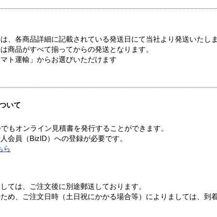
ては、各商品詳細に記載されている発送日にて当社より発送いたし
送は商品がすべて揃ってからの発送となります。
ヤマト運輸」からお選びいただけます
ついて
つでもオンライン見積書を発行することができます。
会員（BizID）への登録が必要です。
ちら
ましては、ご注文後に別途郵送しております。
のため、ご注文日時（土日祝にかかる場合等）によりましては、到