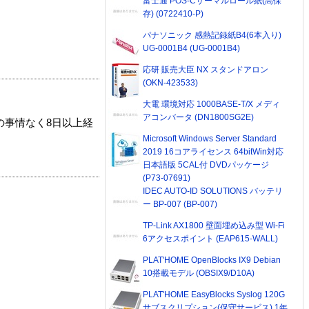
富士通 POS-Cサーマルロール紙(高保
存) (0722410-P)
パナソニック 感熱記録紙B4(6本入り)
UG-0001B4 (UG-0001B4)
応研 販売大臣 NX スタンドアロン
(OKN-423533)
大電 環境対応 1000BASE-T/X メディ
アコンバータ (DN1800SG2E)
の事情なく8日以上経
Microsoft Windows Server Standard
2019 16コアライセンス 64bitWin対応
日本語版 5CAL付 DVDパッケージ
(P73-07691)
IDEC AUTO-ID SOLUTIONS バッテリ
ー BP-007 (BP-007)
TP-Link AX1800 壁面埋め込み型 Wi-Fi
6アクセスポイント (EAP615-WALL)
PLAT'HOME OpenBlocks IX9 Debian
10搭載モデル (OBSIX9/D10A)
PLAT'HOME EasyBlocks Syslog 120G
サブスクリプション(保守サービス) 1年