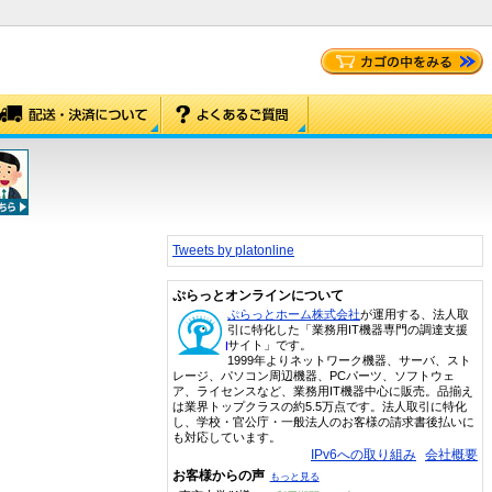
Tweets by platonline
ぷらっとオンラインについて
ぷらっとホーム株式会社
が運用する、法人取
引に特化した「業務用IT機器専門の調達支援
サイト」です。
1999年よりネットワーク機器、サーバ、スト
レージ、パソコン周辺機器、PCパーツ、ソフトウェ
ア、ライセンスなど、業務用IT機器中心に販売。品揃え
は業界トップクラスの約5.5万点です。法人取引に特化
し、学校・官公庁・一般法人のお客様の請求書後払いに
も対応しています。
IPv6への取り組み
会社概要
お客様からの声
もっと見る