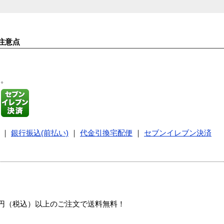
注意点
す。
｜
銀行振込(前払い)
｜
代金引換宅配便
｜
セブンイレブン決済
00円（税込）以上のご注文で送料無料！