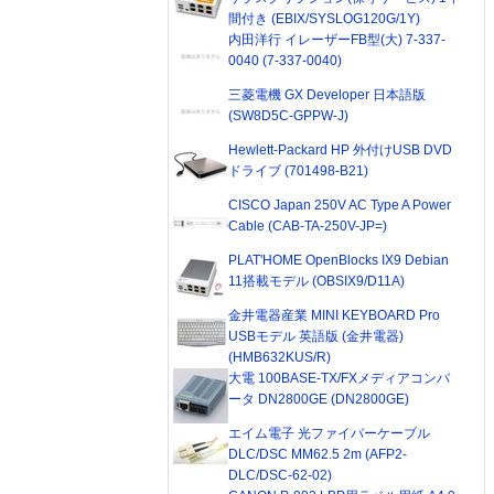
間付き (EBIX/SYSLOG120G/1Y)
内田洋行 イレーザーFB型(大) 7-337-
0040 (7-337-0040)
三菱電機 GX Developer 日本語版
(SW8D5C-GPPW-J)
Hewlett-Packard HP 外付けUSB DVD
ドライブ (701498-B21)
CISCO Japan 250V AC Type A Power
Cable (CAB-TA-250V-JP=)
PLAT'HOME OpenBlocks IX9 Debian
11搭載モデル (OBSIX9/D11A)
金井電器産業 MINI KEYBOARD Pro
USBモデル 英語版 (金井電器)
(HMB632KUS/R)
大電 100BASE-TX/FXメディアコンバ
ータ DN2800GE (DN2800GE)
エイム電子 光ファイバーケーブル
DLC/DSC MM62.5 2m (AFP2-
DLC/DSC-62-02)