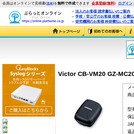
会員はオンラインで見積書(
)を
無料で作成
できます
会員登録(無料)
ログイン
見本
法人のお客様 請求書払いのご案内
学校・官公庁のお客様 校費・公費
研究機関のお客様 科研費払いのご案
Victor CB-VM20 GZ-
メ
商
型
保
J
返