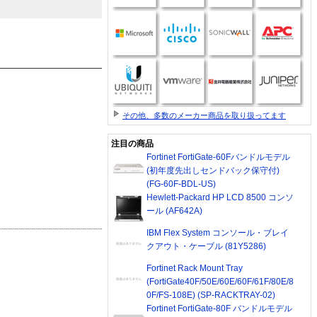
その他、多数のメーカー商品を取り扱ってます
注目の商品
Fortinet FortiGate-60Fバンドルモデル
(初年度先出しセンドバック保守付)
(FG-60F-BDL-US)
Hewlett-Packard HP LCD 8500 コンソ
ール (AF642A)
IBM Flex System コンソール・ブレイ
クアウト・ケーブル (81Y5286)
Fortinet Rack Mount Tray
(FortiGate40F/50E/60E/60F/61F/80E/8
0F/FS-108E) (SP-RACKTRAY-02)
Fortinet FortiGate-80F バンドルモデル