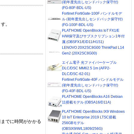
(初年度先出しセンドバック保守付)
(FG-80F-BDL-US)
Fortinet FortiGate-100F バンドルモデ
ル (初年度先出しセンドバック保守付)
ます。
(FG-100F-BDL-US)
PLAT'HOME OpenBlocks IoT FX1/E
H/W保守及びサブスクリプション1年付
属 (OBSFX1/E/D11/H1S1)
LENOVO 20X2SC8G00 ThinkPad L14
Gen2 (20X2SC8G00)
エイム電子 光ファイバーケーブル
DLC/DSC MM62.5 1m (AFP2-
DLC/DSC-62-01)
Fortinet FortiGate-40F バンドルモデル
(初年度先出しセンドバック保守付)
(FG-40F-BDL-US)
PLAT'HOME OpenBlocks A16 Debian
11搭載モデル (OBSA16/D11A)
PLAT'HOME OpenBlocks IX9 Windows
10 IoT Enterprise 2019 LTSC搭載
着までに時間がかかる
256GBモデル
(OBSIX9/W/L1809/256G)