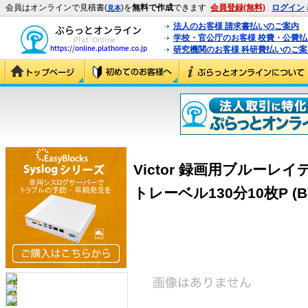
会員はオンラインで見積書(
)を
無料で作成
できます
会員登録(無料)
ログイン
見本
法人のお客様 請求書払いのご案内
学校・官公庁のお客様 校費・公費
研究機関のお客様 科研費払いのご案
Victor 録画用ブルーレ
トレーベル130分10枚P (BV