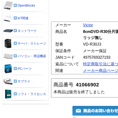
OpenBlocks
IoT関連
メーカー
Victor
ネットワーク
商品名
8cmDVD-R30
リッジ無し
サーバ・ストレージ
型番
VD-R30J3
保証条件
メーカー保証
パソコン・周辺機器
JANコード
4975769327193
返品について
特定商取引法に基
PCパーツ
関連
メーカー商品ペー
サプライ
商品番号
41066902
本商品は販売を終了しました
ソフト・ライセンス