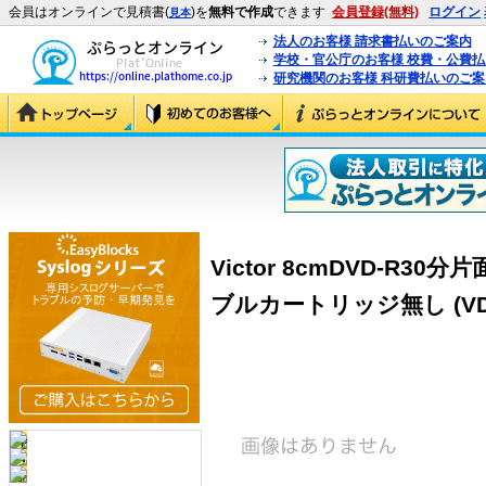
会員はオンラインで見積書(
)を
無料で作成
できます
会員登録(無料)
ログイン
見本
法人のお客様 請求書払いのご案内
学校・官公庁のお客様 校費・公費
研究機関のお客様 科研費払いのご案
Victor 8cmDVD-R3
ブルカートリッジ無し (VD-