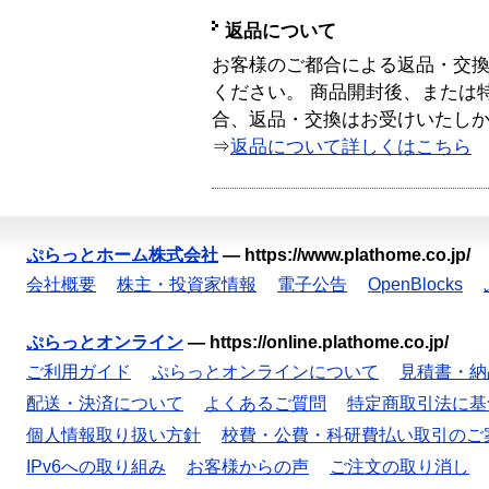
返品について
お客様のご都合による返品・交
ください。 商品開封後、または
合、返品・交換はお受けいたし
⇒
返品について詳しくはこちら
ぷらっとホーム株式会社
—
https://www.plathome.co.jp/
会社概要
株主・投資家情報
電子公告
OpenBlocks
ぷらっとオンライン
—
https://online.plathome.co.jp/
ご利用ガイド
ぷらっとオンラインについて
見積書・納
配送・決済について
よくあるご質問
特定商取引法に基
個人情報取り扱い方針
校費・公費・科研費払い取引のご
IPv6への取り組み
お客様からの声
ご注文の取り消し