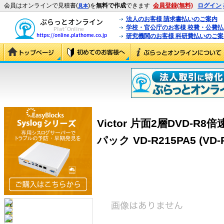
会員はオンラインで見積書(
)を
無料で作成
できます
会員登録(無料)
ログイン
見本
法人のお客様 請求書払いのご案内
学校・官公庁のお客様 校費・公費
研究機関のお客様 科研費払いのご案
Victor 片面2層DVD-R
パック VD-R215PA5 (VD-