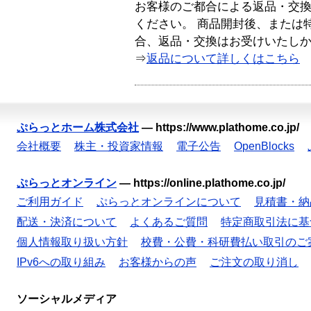
お客様のご都合による返品・交
ください。 商品開封後、または
合、返品・交換はお受けいたし
⇒
返品について詳しくはこちら
ぷらっとホーム株式会社
—
https://www.plathome.co.jp/
会社概要
株主・投資家情報
電子公告
OpenBlocks
ぷらっとオンライン
—
https://online.plathome.co.jp/
ご利用ガイド
ぷらっとオンラインについて
見積書・納
配送・決済について
よくあるご質問
特定商取引法に基
個人情報取り扱い方針
校費・公費・科研費払い取引のご
IPv6への取り組み
お客様からの声
ご注文の取り消し
ソーシャルメディア