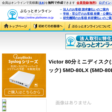
会員はオンラインで見積書(
)を
無料で作成
できます
会員登録(無料)
ログイン
見本
法人のお客様 請求書払いのご案内
学校・官公庁のお客様 校費・公費
研究機関のお客様 科研費払いのご案
Victor 80分ミニディ
ック) 5MD-80LX (5MD-80