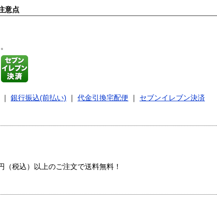
注意点
す。
｜
銀行振込(前払い)
｜
代金引換宅配便
｜
セブンイレブン決済
00円（税込）以上のご注文で送料無料！