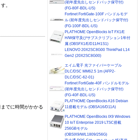
(初年度先出しセンドバック保守付)
ます。
(FG-80F-BDL-US)
Fortinet FortiGate-100F バンドルモデ
ル (初年度先出しセンドバック保守付)
(FG-100F-BDL-US)
PLAT'HOME OpenBlocks IoT FX1/E
H/W保守及びサブスクリプション1年付
属 (OBSFX1/E/D11/H1S1)
LENOVO 20X2SC8G00 ThinkPad L14
Gen2 (20X2SC8G00)
エイム電子 光ファイバーケーブル
DLC/DSC MM62.5 1m (AFP2-
DLC/DSC-62-01)
Fortinet FortiGate-40F バンドルモデル
(初年度先出しセンドバック保守付)
(FG-40F-BDL-US)
PLAT'HOME OpenBlocks A16 Debian
着までに時間がかかる
11搭載モデル (OBSA16/D11A)
PLAT'HOME OpenBlocks IX9 Windows
10 IoT Enterprise 2019 LTSC搭載
256GBモデル
(OBSIX9/W/L1809/256G)