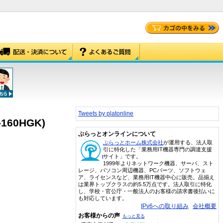
Tweets by platonline
160HGK)
ぷらっとオンラインについて
ぷらっとホーム株式会社
が運用する、法人取
引に特化した「業務用IT機器専門の調達支援
サイト」です。
1999年よりネットワーク機器、サーバ、スト
レージ、パソコン周辺機器、PCパーツ、ソフトウェ
ア、ライセンスなど、業務用IT機器中心に販売。品揃え
は業界トップクラスの約5.5万点です。法人取引に特化
し、学校・官公庁・一般法人のお客様の請求書後払いに
も対応しています。
IPv6への取り組み
会社概要
お客様からの声
もっと見る