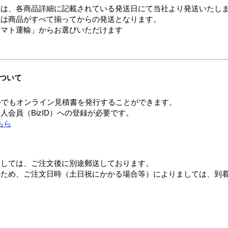
ては、各商品詳細に記載されている発送日にて当社より発送いたし
送は商品がすべて揃ってからの発送となります。
ヤマト運輸」からお選びいただけます
ついて
つでもオンライン見積書を発行することができます。
会員（BizID）への登録が必要です。
ちら
ましては、ご注文後に別途郵送しております。
のため、ご注文日時（土日祝にかかる場合等）によりましては、到