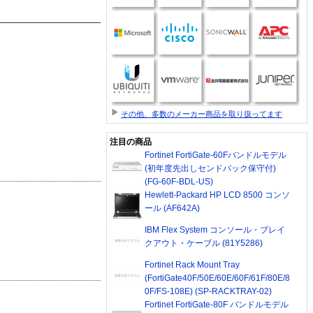
その他、多数のメーカー商品を取り扱ってます
注目の商品
Fortinet FortiGate-60Fバンドルモデル
(初年度先出しセンドバック保守付)
(FG-60F-BDL-US)
Hewlett-Packard HP LCD 8500 コンソ
ール (AF642A)
IBM Flex System コンソール・ブレイ
クアウト・ケーブル (81Y5286)
Fortinet Rack Mount Tray
(FortiGate40F/50E/60E/60F/61F/80E/8
0F/FS-108E) (SP-RACKTRAY-02)
Fortinet FortiGate-80F バンドルモデル