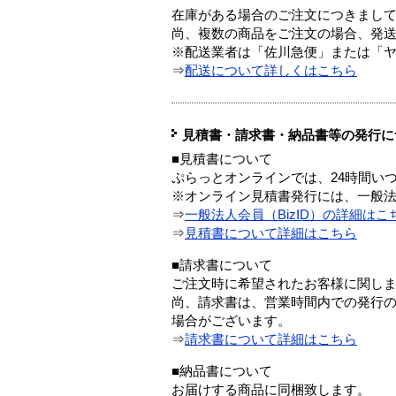
在庫がある場合のご注文につきまし
尚、複数の商品をご注文の場合、発
※配送業者は「佐川急便」または「
⇒
配送について詳しくはこちら
見積書・請求書・納品書等の発行に
■見積書について
ぷらっとオンラインでは、24時間い
※オンライン見積書発行には、一般法人
⇒
一般法人会員（BizID）の詳細はこ
⇒
見積書について詳細はこちら
■請求書について
ご注文時に希望されたお客様に関し
尚、請求書は、営業時間内での発行
場合がございます。
⇒
請求書について詳細はこちら
■納品書について
お届けする商品に同梱致します。