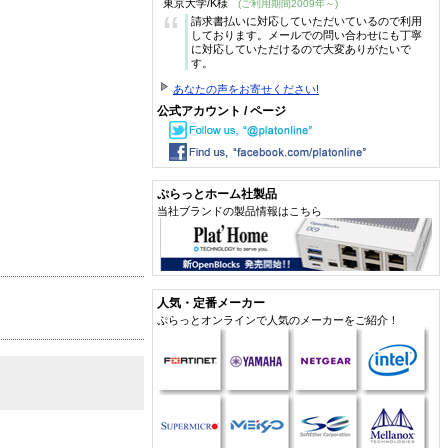
東京大学/K様
(ご利用期間2009年～)
“
請求書払いに対応していただいているので利用
しております。メールでの問い合わせにも丁寧
に対応していただけるので大変ありがたいで
す。
あなたの声をお寄せください!
公式アカウント / ページ
ぷらっとホーム社製品
当社ブランドの製品情報はこちら
人気・定番メーカー
ぷらっとオンラインで人気のメーカーをご紹介！