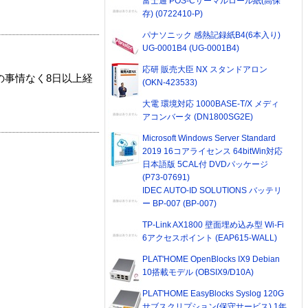
富士通 POS-Cサーマルロール紙(高保
存) (0722410-P)
パナソニック 感熱記録紙B4(6本入り)
UG-0001B4 (UG-0001B4)
応研 販売大臣 NX スタンドアロン
の事情なく8日以上経
(OKN-423533)
大電 環境対応 1000BASE-T/X メディ
アコンバータ (DN1800SG2E)
Microsoft Windows Server Standard
2019 16コアライセンス 64bitWin対応
日本語版 5CAL付 DVDパッケージ
(P73-07691)
IDEC AUTO-ID SOLUTIONS バッテリ
ー BP-007 (BP-007)
TP-Link AX1800 壁面埋め込み型 Wi-Fi
6アクセスポイント (EAP615-WALL)
PLAT'HOME OpenBlocks IX9 Debian
10搭載モデル (OBSIX9/D10A)
PLAT'HOME EasyBlocks Syslog 120G
サブスクリプション(保守サービス) 1年