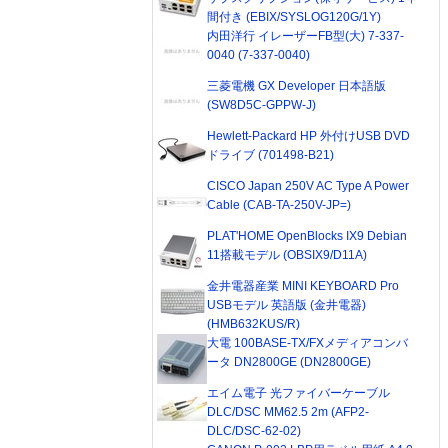
間付き (EBIX/SYSLOG120G/1Y)
内田洋行 イレーザーFB型(大) 7-337-
0040 (7-337-0040)
三菱電機 GX Developer 日本語版
(SW8D5C-GPPW-J)
Hewlett-Packard HP 外付けUSB DVD
ドライブ (701498-B21)
CISCO Japan 250V AC Type A Power
Cable (CAB-TA-250V-JP=)
PLAT'HOME OpenBlocks IX9 Debian
11搭載モデル (OBSIX9/D11A)
金井電器産業 MINI KEYBOARD Pro
USBモデル 英語版 (金井電器)
(HMB632KUS/R)
大電 100BASE-TX/FXメディアコンバ
ータ DN2800GE (DN2800GE)
エイム電子 光ファイバーケーブル
DLC/DSC MM62.5 2m (AFP2-
DLC/DSC-62-02)