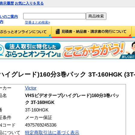
表示履歴
お気に入りを見る
払いのご案内
内
型番まとめ検索»
ハイグレード)160分3巻パック 3T-160HGK (3T-
ーカー
Victor
品名
VHSビデオテープ(ハイグレード)160分3巻パッ
ク 3T-160HGK
番
3T-160HGK
証条件
メーカー保証
ANコード
4975769245336
品について
特定商取引法に基づく表示