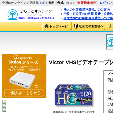
会員はオンラインで見積書(
)を
無料で作成
できます
会員登録(無料)
ログイン
見本
法人のお客様 請求書払いのご案内
学校・官公庁のお客様 校費・公費
研究機関のお客様 科研費払いのご案
Victor VHSビデオテープ(
メ
商
型
保
J
返