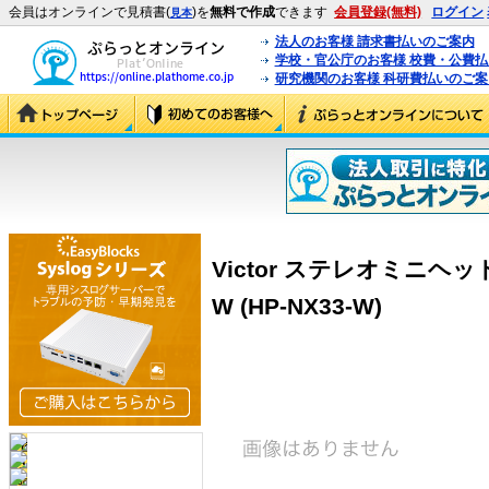
会員はオンラインで見積書(
)を
無料で作成
できます
会員登録(無料)
ログイン
見本
法人のお客様 請求書払いのご案内
学校・官公庁のお客様 校費・公費
研究機関のお客様 科研費払いのご案
Victor ステレオミニヘッド
W (HP-NX33-W)