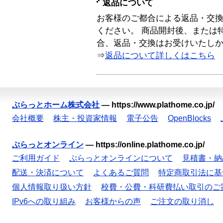
返品について
お客様のご都合による返品・交
ください。 商品開封後、または
合、返品・交換はお受けいたし
⇒
返品について詳しくはこちら
ぷらっとホーム株式会社
—
https://www.plathome.co.jp/
会社概要
株主・投資家情報
電子公告
OpenBlocks
ぷらっとオンライン
—
https://online.plathome.co.jp/
ご利用ガイド
ぷらっとオンラインについて
見積書・納
配送・決済について
よくあるご質問
特定商取引法に基
個人情報取り扱い方針
校費・公費・科研費払い取引のご
IPv6への取り組み
お客様からの声
ご注文の取り消し