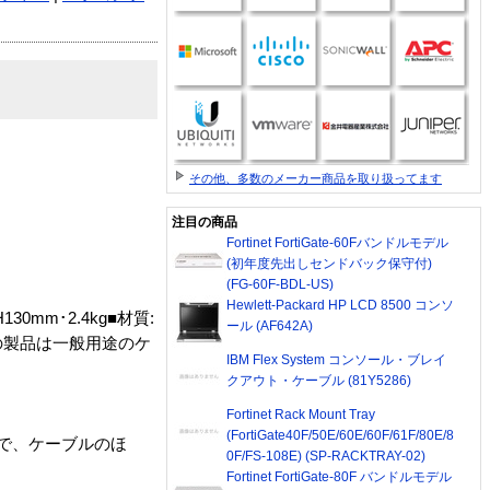
その他、多数のメーカー商品を取り扱ってます
注目の商品
Fortinet FortiGate-60Fバンドルモデル
(初年度先出しセンドバック保守付)
(FG-60F-BDL-US)
Hewlett-Packard HP LCD 8500 コンソ
30mm･2.4kg■材質:
ール (AF642A)
この製品は一般用途のケ
IBM Flex System コンソール・ブレイ
クアウト・ケーブル (81Y5286)
Fortinet Rack Mount Tray
(FortiGate40F/50E/60E/60F/61F/80E/8
ので、ケーブルのほ
0F/FS-108E) (SP-RACKTRAY-02)
Fortinet FortiGate-80F バンドルモデル