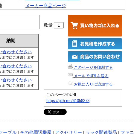
連
メーカー商品ページ
数量
納期
い合わせください
日までにご連絡します
い合わせください
このページを印刷する
日までにご連絡します
メールでURLを送る
い合わせください
お気に入りに追加する
日までにご連絡します
このページのURL
https://plth.me/41058273
ケーブル
|
その他周辺機器
|
アクセサリー
|
ラック関連製品
|
ファニ