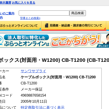
表示履歴
お気に入りを見る
払いのご案内
内
型番まとめ検索»
(対面用・W1200) CB-T1200 (CB-T120
ーカー
サンワサプライ
品名
ケーブルボックス(対面用・W1200) CB-T1200
番
CB-T1200
証条件
メーカー保証
ANコード
4969887658154
売日
2005年10月11日
品について
特定商取引法に基づく表示