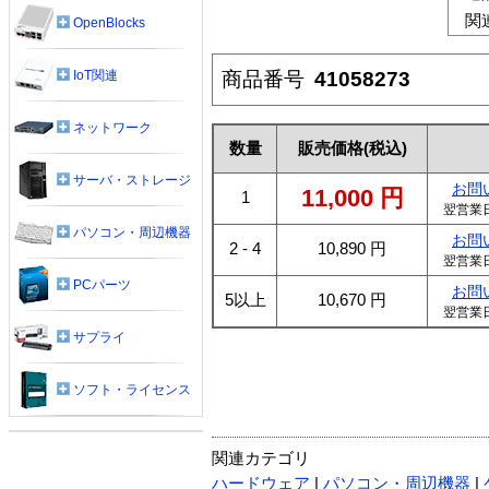
関
OpenBlocks
商品番号
41058273
IoT関連
ネットワーク
数量
販売価格
(税込)
サーバ・ストレージ
お問
11,000
円
1
翌営業
パソコン・周辺機器
お問
2 - 4
10,890
円
翌営業
PCパーツ
お問
5以上
10,670
円
翌営業
サプライ
ソフト・ライセンス
関連カテゴリ
ハードウェア
|
パソコン・周辺機器
|