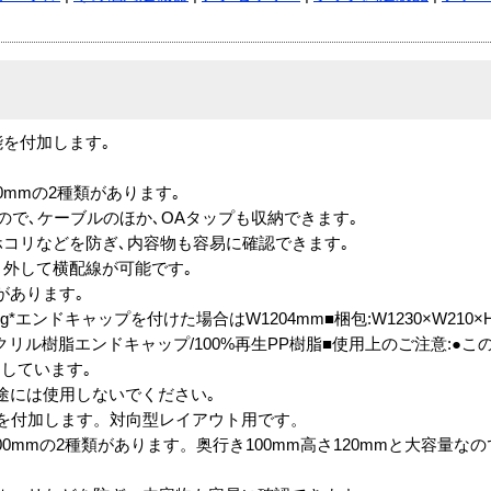
能を付加します｡
00mmの2種類があります｡
なので､ケーブルのほか､OAタップも収納できます｡
ホコリなどを防ぎ､内容物も容易に確認できます｡
り外して横配線が可能です｡
があります｡
.4kg*エンドキャップを付けた場合はW1204mm■梱包:W1230×W210×H1
アクリル樹脂エンドキャップ/100%再生PP樹脂■使用上のご注意:●
しています｡
途には使用しないでください｡
を付加します。対向型レイアウト用です。
200mmの2種類があります。奥行き100mm高さ120mmと大容量な