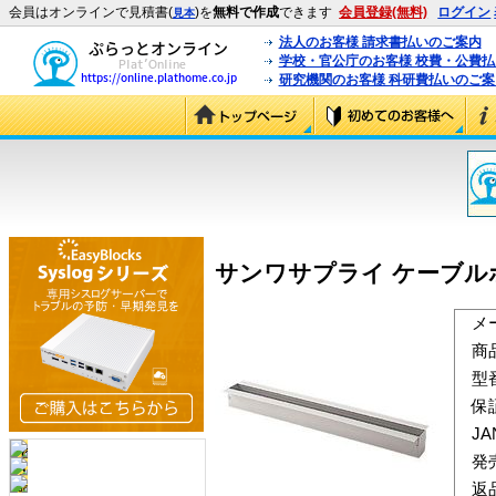
会員はオンラインで見積書(
)を
無料で作成
できます
会員登録(無料)
ログイン
見本
法人のお客様 請求書払いのご案内
学校・官公庁のお客様 校費・公費
研究機関のお客様 科研費払いのご案
サンワサプライ ケーブルボックス
メ
商
型
保
J
発
返