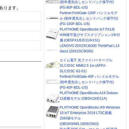
(初年度先出しセンドバック保守付)
あります。
(FG-80F-BDL-US)
Fortinet FortiGate-100F バンドルモデ
ル (初年度先出しセンドバック保守付)
(FG-100F-BDL-US)
PLAT'HOME OpenBlocks IoT FX1/E
H/W保守及びサブスクリプション1年付
属 (OBSFX1/E/D11/H1S1)
LENOVO 20X2SC8G00 ThinkPad L14
Gen2 (20X2SC8G00)
エイム電子 光ファイバーケーブル
DLC/DSC MM62.5 1m (AFP2-
DLC/DSC-62-01)
Fortinet FortiGate-40F バンドルモデル
(初年度先出しセンドバック保守付)
(FG-40F-BDL-US)
PLAT'HOME OpenBlocks A16 Debian
11搭載モデル (OBSA16/D11A)
PLAT'HOME OpenBlocks IX9 Windows
10 IoT Enterprise 2019 LTSC搭載
256GBモデル
(OBSIX9/W/L1809/256G)