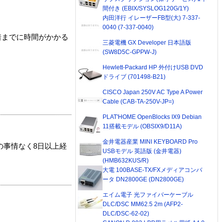
間付き (EBIX/SYSLOG120G/1Y)
内田洋行 イレーザーFB型(大) 7-337-
0040 (7-337-0040)
着までに時間がかかる
三菱電機 GX Developer 日本語版
(SW8D5C-GPPW-J)
Hewlett-Packard HP 外付けUSB DVD
ドライブ (701498-B21)
CISCO Japan 250V AC Type A Power
Cable (CAB-TA-250V-JP=)
PLAT'HOME OpenBlocks IX9 Debian
11搭載モデル (OBSIX9/D11A)
金井電器産業 MINI KEYBOARD Pro
の事情なく8日以上経
USBモデル 英語版 (金井電器)
(HMB632KUS/R)
大電 100BASE-TX/FXメディアコンバ
ータ DN2800GE (DN2800GE)
エイム電子 光ファイバーケーブル
DLC/DSC MM62.5 2m (AFP2-
DLC/DSC-62-02)