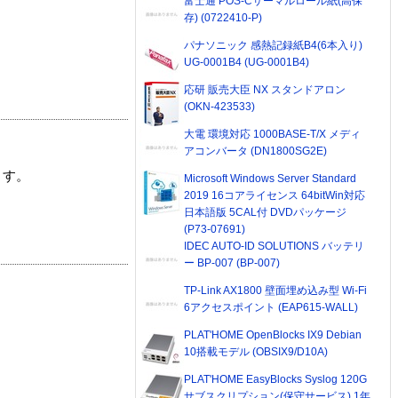
富士通 POS-Cサーマルロール紙(高保
存) (0722410-P)
パナソニック 感熱記録紙B4(6本入り)
UG-0001B4 (UG-0001B4)
応研 販売大臣 NX スタンドアロン
(OKN-423533)
大電 環境対応 1000BASE-T/X メディ
アコンバータ (DN1800SG2E)
ます。
Microsoft Windows Server Standard
2019 16コアライセンス 64bitWin対応
日本語版 5CAL付 DVDパッケージ
(P73-07691)
IDEC AUTO-ID SOLUTIONS バッテリ
ー BP-007 (BP-007)
TP-Link AX1800 壁面埋め込み型 Wi-Fi
6アクセスポイント (EAP615-WALL)
PLAT'HOME OpenBlocks IX9 Debian
10搭載モデル (OBSIX9/D10A)
PLAT'HOME EasyBlocks Syslog 120G
サブスクリプション(保守サービス) 1年