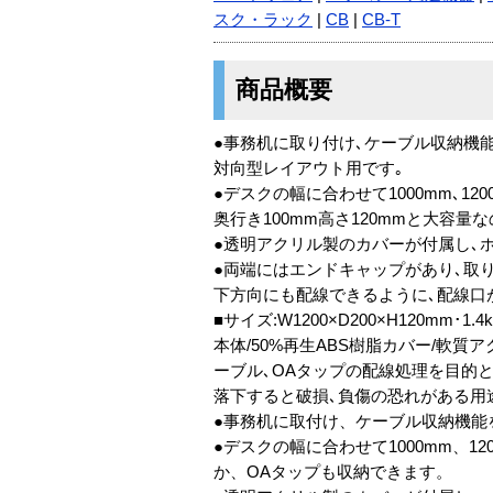
スク・ラック
|
CB
|
CB-T
商品概要
●事務机に取り付け､ケーブル収納機
対向型レイアウト用です｡
●デスクの幅に合わせて1000mm､12
奥行き100mm高さ120mmと大容量
●透明アクリル製のカバーが付属し､
●両端にはエンドキャップがあり､取
下方向にも配線できるように､配線口
■サイズ:W1200×D200×H120mm･1
本体/50%再生ABS樹脂カバー/軟質
ーブル､OAタップの配線処理を目的と
落下すると破損､負傷の恐れがある用
●事務机に取付け、ケーブル収納機能
●デスクの幅に合わせて1000mm、1
か、OAタップも収納できます。