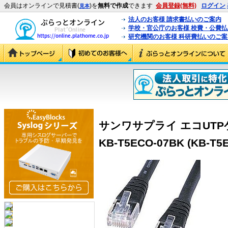
会員はオンラインで見積書(
)を
無料で作成
できます
会員登録(無料)
ログイン
見本
法人のお客様 請求書払いのご案内
学校・官公庁のお客様 校費・公費
研究機関のお客様 科研費払いのご案
サンワサプライ エコUTP
KB-T5ECO-07BK (KB-T5