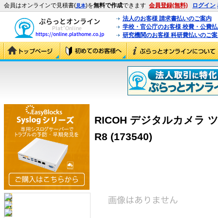
会員はオンラインで見積書(
)を
無料で作成
できます
会員登録(無料)
ログイン
見本
法人のお客様 請求書払いのご案内
学校・官公庁のお客様 校費・公費
研究機関のお客様 科研費払いのご案
RICOH デジタルカメラ 
R8 (173540)