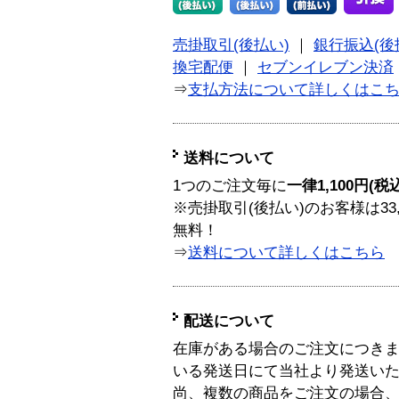
売掛取引(後払い)
｜
銀行振込(後
換宅配便
｜
セブンイレブン決済
⇒
支払方法について詳しくはこ
送料について
1つのご注文毎に
一律1,100円(税
※売掛取引(後払い)のお客様は33
無料！
⇒
送料について詳しくはこちら
配送について
在庫がある場合のご注文につき
いる発送日にて当社より発送い
尚、複数の商品をご注文の場合