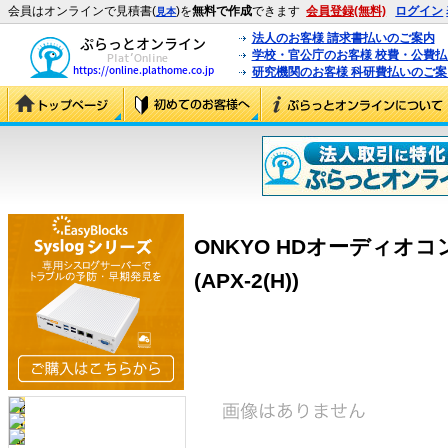
会員はオンラインで見積書(
)を
無料で作成
できます
会員登録(無料)
ログイン
見本
法人のお客様 請求書払いのご案内
学校・官公庁のお客様 校費・公費
研究機関のお客様 科研費払いのご案
ONKYO HDオーディオコン
(APX-2(H))