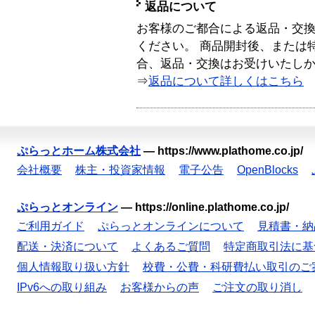
返品について
お客様のご都合による返品・交
ください。 商品開封後、または
合、返品・交換はお受けいたし
⇒
返品について詳しくはこちら
ぷらっとホーム株式会社
—
https://www.plathome.co.jp/
会社概要
株主・投資家情報
電子公告
OpenBlocks
ぷらっとオンライン
—
https://online.plathome.co.jp/
ご利用ガイド
ぷらっとオンラインについて
見積書・納
配送・決済について
よくあるご質問
特定商取引法に基
個人情報取り扱い方針
校費・公費・科研費払い取引のご
IPv6への取り組み
お客様からの声
ご注文の取り消し