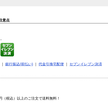
注意点
す。
｜
銀行振込(前払い)
｜
代金引換宅配便
｜
セブンイレブン決済
00円（税込）以上のご注文で送料無料！