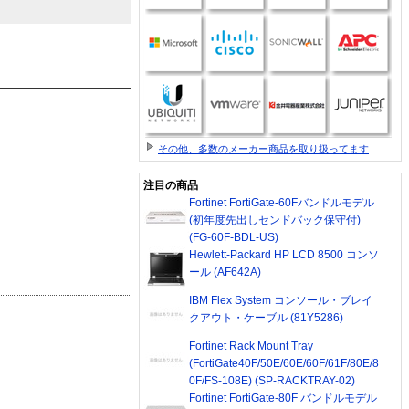
その他、多数のメーカー商品を取り扱ってます
注目の商品
Fortinet FortiGate-60Fバンドルモデル
(初年度先出しセンドバック保守付)
(FG-60F-BDL-US)
Hewlett-Packard HP LCD 8500 コンソ
ール (AF642A)
IBM Flex System コンソール・ブレイ
クアウト・ケーブル (81Y5286)
Fortinet Rack Mount Tray
(FortiGate40F/50E/60E/60F/61F/80E/8
0F/FS-108E) (SP-RACKTRAY-02)
Fortinet FortiGate-80F バンドルモデル