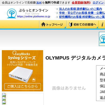
会員はオンラインで見積書(
)を
無料で作成
できます
会員登録(無料)
ログイン
見本
法人のお客様 請求書払いのご案内
学校・官公庁のお客様 校費・公費
研究機関のお客様 科研費払いのご案
OLYMPUS デジタルカメラケ
メ
商
型
保
J
返