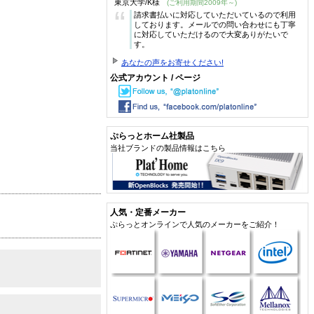
東京大学/K様
(ご利用期間2009年～)
“
請求書払いに対応していただいているので利用
しております。メールでの問い合わせにも丁寧
に対応していただけるので大変ありがたいで
す。
あなたの声をお寄せください!
公式アカウント / ページ
ぷらっとホーム社製品
当社ブランドの製品情報はこちら
人気・定番メーカー
ぷらっとオンラインで人気のメーカーをご紹介！