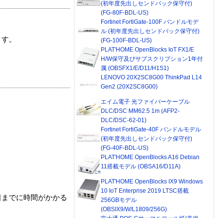
(初年度先出しセンドバック保守付)
(FG-80F-BDL-US)
Fortinet FortiGate-100F バンドルモデ
ル (初年度先出しセンドバック保守付)
ます。
(FG-100F-BDL-US)
PLAT'HOME OpenBlocks IoT FX1/E
H/W保守及びサブスクリプション1年付
属 (OBSFX1/E/D11/H1S1)
LENOVO 20X2SC8G00 ThinkPad L14
Gen2 (20X2SC8G00)
エイム電子 光ファイバーケーブル
DLC/DSC MM62.5 1m (AFP2-
DLC/DSC-62-01)
Fortinet FortiGate-40F バンドルモデル
(初年度先出しセンドバック保守付)
(FG-40F-BDL-US)
PLAT'HOME OpenBlocks A16 Debian
11搭載モデル (OBSA16/D11A)
PLAT'HOME OpenBlocks IX9 Windows
10 IoT Enterprise 2019 LTSC搭載
着までに時間がかかる
256GBモデル
(OBSIX9/W/L1809/256G)