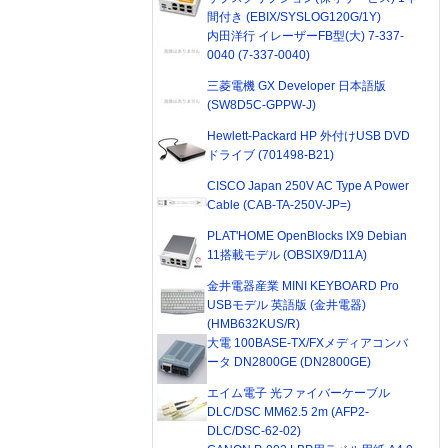
間付き (EBIX/SYSLOG120G/1Y)
内田洋行 イレーザーFB型(大) 7-337-
0040 (7-337-0040)
三菱電機 GX Developer 日本語版
(SW8D5C-GPPW-J)
Hewlett-Packard HP 外付けUSB DVD
ドライブ (701498-B21)
CISCO Japan 250V AC Type A Power
Cable (CAB-TA-250V-JP=)
PLAT'HOME OpenBlocks IX9 Debian
11搭載モデル (OBSIX9/D11A)
金井電器産業 MINI KEYBOARD Pro
USBモデル 英語版 (金井電器)
(HMB632KUS/R)
大電 100BASE-TX/FXメディアコンバ
ータ DN2800GE (DN2800GE)
エイム電子 光ファイバーケーブル
DLC/DSC MM62.5 2m (AFP2-
DLC/DSC-62-02)