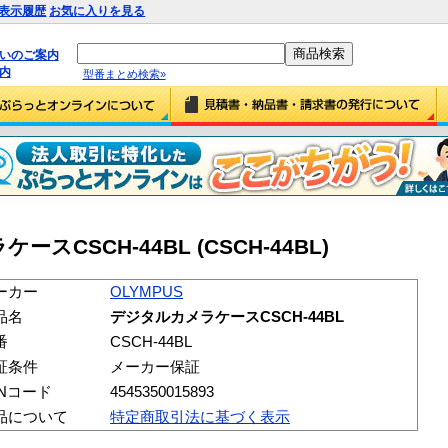
表示履歴
お気に入りを見る
払いのご案内
内
型番まとめ検索»
ースCSCH-44BL (CSCH-44BL)
ーカー
OLYMPUS
品名
デジタルカメラケースCSCH-44BL
番
CSCH-44BL
証条件
メーカー保証
ANコード
4545350015893
品について
特定商取引法に基づく表示