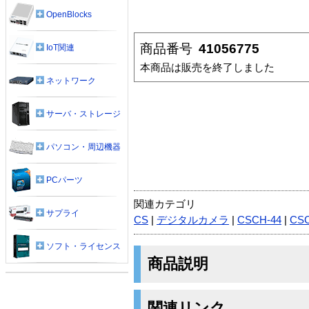
OpenBlocks
商品番号
41056775
IoT関連
本商品は販売を終了しました
ネットワーク
サーバ・ストレージ
パソコン・周辺機器
PCパーツ
関連カテゴリ
サプライ
CS
|
デジタルカメラ
|
CSCH-44
|
CS
ソフト・ライセンス
商品説明
関連リンク