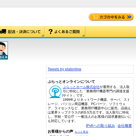
Tweets by platonline
ぷらっとオンラインについて
ぷらっとホーム株式会社
が運用する、法人取
引に特化した「業務用IT機器専門の調達支援
サイト」です。
1999年よりネットワーク機器、サーバ、スト
レージ、パソコン周辺機器、PCパーツ、ソフトウェ
ア、ライセンスなど、業務用IT機器中心に販売。品揃え
は業界トップクラスの約5.5万点です。法人取引に特化
し、学校・官公庁・一般法人のお客様の請求書後払いに
も対応しています。
IPv6への取り組み
会社概要
お客様からの声
もっと見る