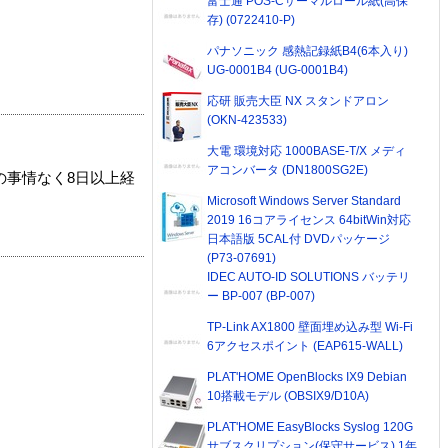
富士通 POS-Cサーマルロール紙(高保
存) (0722410-P)
パナソニック 感熱記録紙B4(6本入り)
UG-0001B4 (UG-0001B4)
応研 販売大臣 NX スタンドアロン
(OKN-423533)
大電 環境対応 1000BASE-T/X メディ
アコンバータ (DN1800SG2E)
の事情なく8日以上経
Microsoft Windows Server Standard
2019 16コアライセンス 64bitWin対応
日本語版 5CAL付 DVDパッケージ
(P73-07691)
IDEC AUTO-ID SOLUTIONS バッテリ
ー BP-007 (BP-007)
TP-Link AX1800 壁面埋め込み型 Wi-Fi
6アクセスポイント (EAP615-WALL)
PLAT'HOME OpenBlocks IX9 Debian
10搭載モデル (OBSIX9/D10A)
PLAT'HOME EasyBlocks Syslog 120G
サブスクリプション(保守サービス) 1年