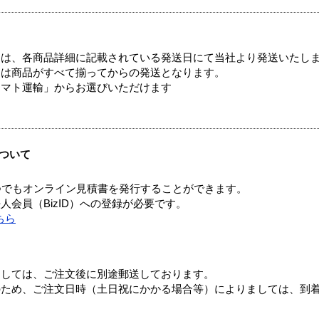
ては、各商品詳細に記載されている発送日にて当社より発送いたし
送は商品がすべて揃ってからの発送となります。
ヤマト運輸」からお選びいただけます
ついて
つでもオンライン見積書を発行することができます。
会員（BizID）への登録が必要です。
ちら
ましては、ご注文後に別途郵送しております。
のため、ご注文日時（土日祝にかかる場合等）によりましては、到