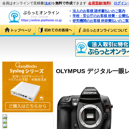
会員はオンラインで見積書(
)を
無料で作成
できます
会員登録(無料)
ログイン
見本
法人のお客様 請求書払いのご案内
学校・官公庁のお客様 校費・公費
研究機関のお客様 科研費払いのご案
OLYMPUS デジタル一眼レフ