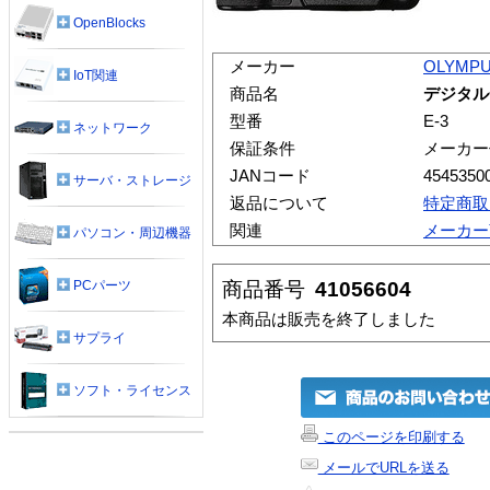
OpenBlocks
メーカー
OLYMP
IoT関連
商品名
デジタル
型番
E-3
ネットワーク
保証条件
メーカー
JANコード
4545350
サーバ・ストレージ
返品について
特定商取
関連
メーカー
パソコン・周辺機器
商品番号
41056604
PCパーツ
本商品は販売を終了しました
サプライ
ソフト・ライセンス
このページを印刷する
メールでURLを送る