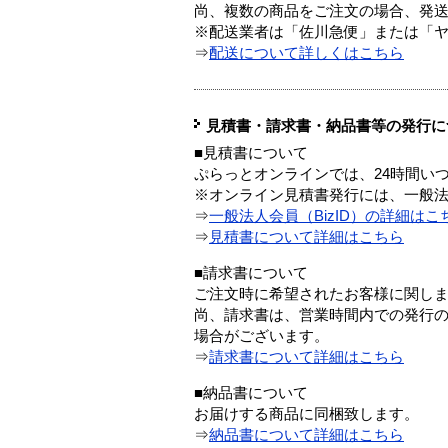
尚、複数の商品をご注文の場合、発
※配送業者は「佐川急便」または「
⇒
配送について詳しくはこちら
見積書・請求書・納品書等の発行に
■見積書について
ぷらっとオンラインでは、24時間い
※オンライン見積書発行には、一般法人
⇒
一般法人会員（BizID）の詳細はこ
⇒
見積書について詳細はこちら
■請求書について
ご注文時に希望されたお客様に関し
尚、請求書は、営業時間内での発行
場合がございます。
⇒
請求書について詳細はこちら
■納品書について
お届けする商品に同梱致します。
⇒
納品書について詳細はこちら