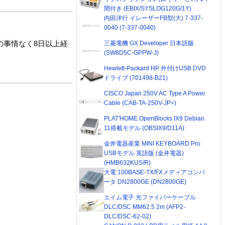
間付き (EBIX/SYSLOG120G/1Y)
内田洋行 イレーザーFB型(大) 7-337-
0040 (7-337-0040)
の事情なく8日以上経
三菱電機 GX Developer 日本語版
(SW8D5C-GPPW-J)
Hewlett-Packard HP 外付けUSB DVD
ドライブ (701498-B21)
CISCO Japan 250V AC Type A Power
Cable (CAB-TA-250V-JP=)
PLAT'HOME OpenBlocks IX9 Debian
11搭載モデル (OBSIX9/D11A)
金井電器産業 MINI KEYBOARD Pro
USBモデル 英語版 (金井電器)
(HMB632KUS/R)
大電 100BASE-TX/FXメディアコンバ
ータ DN2800GE (DN2800GE)
エイム電子 光ファイバーケーブル
DLC/DSC MM62.5 2m (AFP2-
DLC/DSC-62-02)