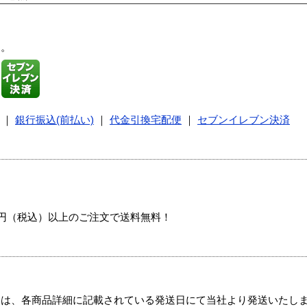
す。
｜
銀行振込(前払い)
｜
代金引換宅配便
｜
セブンイレブン決済
00円（税込）以上のご注文で送料無料！
ては、各商品詳細に記載されている発送日にて当社より発送いたし