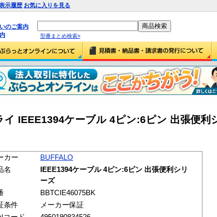
表示履歴
お気に入りを見る
払いのご案内
内
型番まとめ検索»
IEEE1394ケーブル 4ピン:6ピン 出張便
ーカー
BUFFALO
品名
IEEE1394ケーブル 4ピン:6ピン 出張便利シリ
ーズ
番
BBTCIE46075BK
証条件
メーカー保証
ANコード
4950190834526