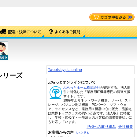
Tweets by platonline
利シリーズ
ぷらっとオンラインについて
ぷらっとホーム株式会社
が運用する、法人取
引に特化した「業務用IT機器専門の調達支援
サイト」です。
1999年よりネットワーク機器、サーバ、スト
レージ、パソコン周辺機器、PCパーツ、ソフトウェ
ア、ライセンスなど、業務用IT機器中心に販売。品揃え
は業界トップクラスの約5.5万点です。法人取引に特化
し、学校・官公庁・一般法人のお客様の請求書後払いに
も対応しています。
IPv6への取り組み
会社概要
お客様からの声
もっと見る