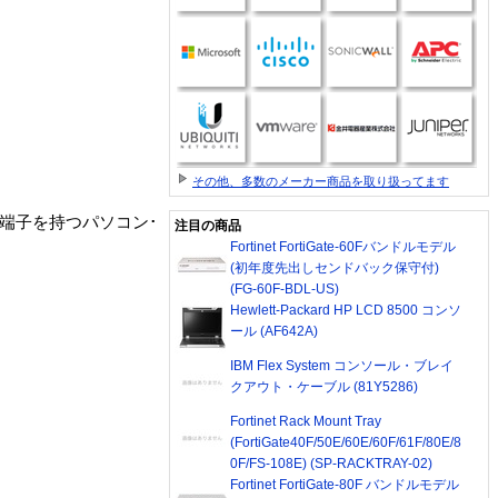
その他、多数のメーカー商品を取り扱ってます
94端子を持つパソコン･
注目の商品
Fortinet FortiGate-60Fバンドルモデル
(初年度先出しセンドバック保守付)
(FG-60F-BDL-US)
Hewlett-Packard HP LCD 8500 コンソ
ール (AF642A)
IBM Flex System コンソール・ブレイ
クアウト・ケーブル (81Y5286)
Fortinet Rack Mount Tray
(FortiGate40F/50E/60E/60F/61F/80E/8
0F/FS-108E) (SP-RACKTRAY-02)
Fortinet FortiGate-80F バンドルモデル