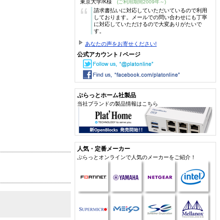
東京大学/K様
(ご利用期間2009年～)
“
請求書払いに対応していただいているので利用
しております。メールでの問い合わせにも丁寧
に対応していただけるので大変ありがたいで
す。
あなたの声をお寄せください!
公式アカウント / ページ
ぷらっとホーム社製品
当社ブランドの製品情報はこちら
人気・定番メーカー
ぷらっとオンラインで人気のメーカーをご紹介！