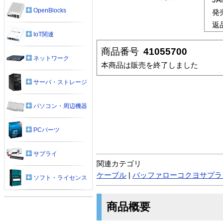
OpenBlocks
発
返
IoT関連
商品番号
41055700
ネットワーク
本商品は販売を終了しました
サーバ・ストレージ
パソコン・周辺機器
PCパーツ
サプライ
関連カテゴリ
ケーブル
|
バッファローコクヨサプラ
ソフト・ライセンス
商品概要