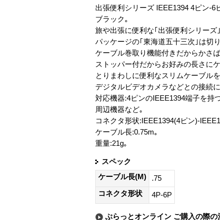
出張便利シリーズ IEEE1394 4ピン
ブラック｡
旅や出張に便利な｢出張便利シリーズ｣
パッケージの｢東海道五十三次｣は切
ケーブル巻取り機能付きだからかさば
ストッパー付だからお好みの長さにケ
とりまわしに便利なスリムケーブルを
デジタルビデオカメラなどとの接続に
対応機器:4ピンのIEEE1394端子を
周辺機器など｡
コネクタ形状:IEEE1394(4ピン)-IEEE1
ケーブル長:0.75m｡
重量:21g｡
スペック
ケーブル長(M)
.75
コネクタ形状
4P-6P
ぷらっとオンライン ご購入の際の