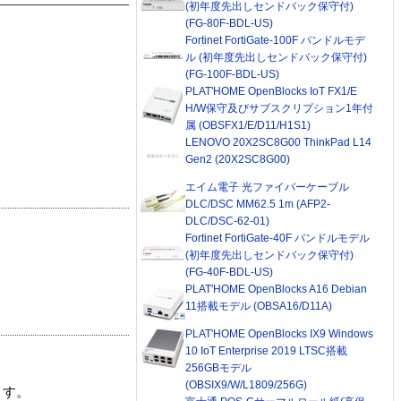
(初年度先出しセンドバック保守付)
(FG-80F-BDL-US)
Fortinet FortiGate-100F バンドルモデ
ル (初年度先出しセンドバック保守付)
(FG-100F-BDL-US)
PLAT'HOME OpenBlocks IoT FX1/E
H/W保守及びサブスクリプション1年付
属 (OBSFX1/E/D11/H1S1)
LENOVO 20X2SC8G00 ThinkPad L14
Gen2 (20X2SC8G00)
エイム電子 光ファイバーケーブル
DLC/DSC MM62.5 1m (AFP2-
DLC/DSC-62-01)
Fortinet FortiGate-40F バンドルモデル
(初年度先出しセンドバック保守付)
(FG-40F-BDL-US)
PLAT'HOME OpenBlocks A16 Debian
11搭載モデル (OBSA16/D11A)
PLAT'HOME OpenBlocks IX9 Windows
10 IoT Enterprise 2019 LTSC搭載
256GBモデル
(OBSIX9/W/L1809/256G)
ます。