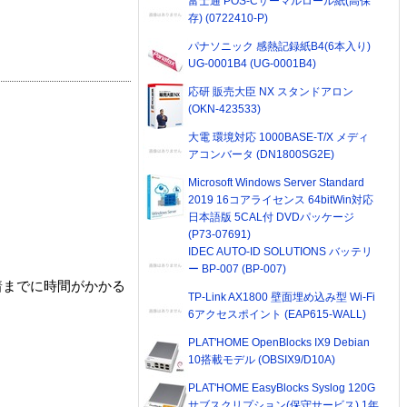
富士通 POS-Cサーマルロール紙(高保
存) (0722410-P)
パナソニック 感熱記録紙B4(6本入り)
UG-0001B4 (UG-0001B4)
応研 販売大臣 NX スタンドアロン
(OKN-423533)
大電 環境対応 1000BASE-T/X メディ
アコンバータ (DN1800SG2E)
Microsoft Windows Server Standard
2019 16コアライセンス 64bitWin対応
日本語版 5CAL付 DVDパッケージ
(P73-07691)
IDEC AUTO-ID SOLUTIONS バッテリ
ー BP-007 (BP-007)
着までに時間がかかる
TP-Link AX1800 壁面埋め込み型 Wi-Fi
6アクセスポイント (EAP615-WALL)
PLAT'HOME OpenBlocks IX9 Debian
10搭載モデル (OBSIX9/D10A)
PLAT'HOME EasyBlocks Syslog 120G
サブスクリプション(保守サービス) 1年