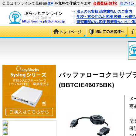
会員はオンラインで見積書(
)を
無料で作成
できます
会員登録(無料)
ログイン
見本
法人のお客様 請求書払いのご案内
学校・官公庁のお客様 校費・公費
研究機関のお客様 科研費払いのご案
バッファローコクヨサプライ 
(BBTCIE46075BK)
メ
商
型
保
J