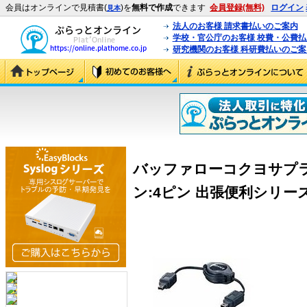
会員はオンラインで見積書(
)を
無料で作成
できます
会員登録(無料)
ログイン
見本
法人のお客様 請求書払いのご案内
学校・官公庁のお客様 校費・公費
研究機関のお客様 科研費払いのご案
バッファローコクヨサプライ 
ン:4ピン 出張便利シリーズ (