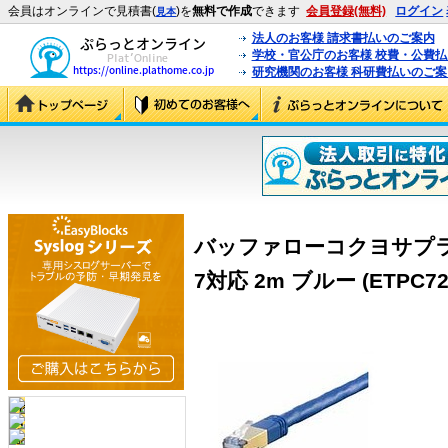
会員はオンラインで見積書(
)を
無料で作成
できます
会員登録(無料)
ログイン
見本
法人のお客様 請求書払いのご案内
学校・官公庁のお客様 校費・公費
研究機関のお客様 科研費払いのご案
バッファローコクヨサプラ
7対応 2m ブルー (ETPC72