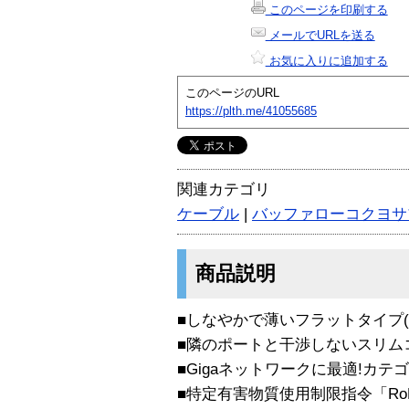
このページを印刷する
メールでURLを送る
お気に入りに追加する
このページのURL
https://plth.me/41055685
関連カテゴリ
ケーブル
|
バッファローコクヨサ
商品説明
■しなやかで薄いフラットタイプ(厚
■隣のポートと干渉しないスリム
■Gigaネットワークに最適!カテ
■特定有害物質使用制限指令「Ro