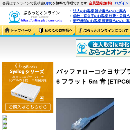
会員はオンラインで見積書(
)を
無料で作成
できます
会員登録(無料)
ログイン
見本
法人のお客様 請求書払いのご案内
学校・官公庁のお客様 校費・公費
研究機関のお客様 科研費払いのご案
バッファローコクヨサプラ
6 フラット 5m 青 (ETPC6