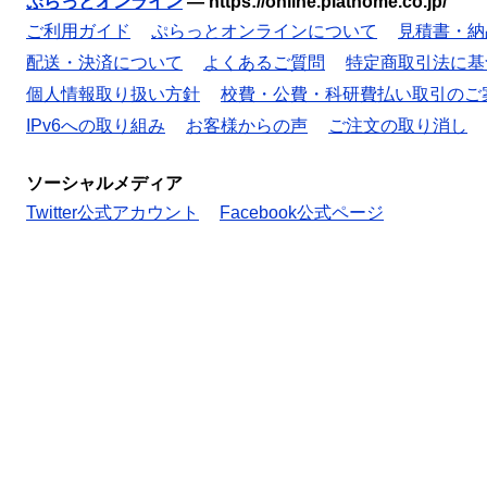
ぷらっとオンライン
—
https://online.plathome.co.jp/
ご利用ガイド
ぷらっとオンラインについて
見積書・納
配送・決済について
よくあるご質問
特定商取引法に基
個人情報取り扱い方針
校費・公費・科研費払い取引のご
IPv6への取り組み
お客様からの声
ご注文の取り消し
ソーシャルメディア
Twitter公式アカウント
Facebook公式ページ