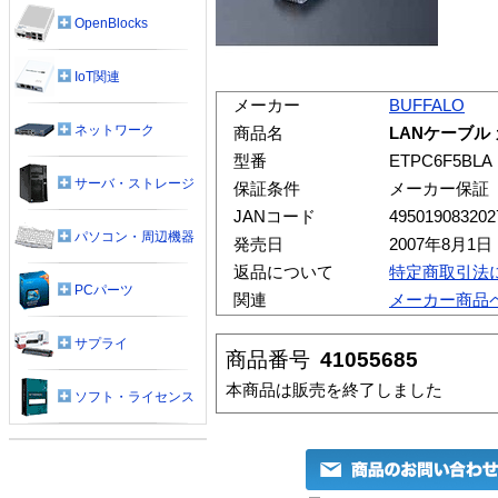
OpenBlocks
IoT関連
メーカー
BUFFALO
ネットワーク
商品名
LANケーブル 
型番
ETPC6F5BLA
サーバ・ストレージ
保証条件
メーカー保証
JANコード
495019083202
パソコン・周辺機器
発売日
2007年8月1日
返品について
特定商取引法
PCパーツ
関連
メーカー商品
サプライ
商品番号
41055685
本商品は販売を終了しました
ソフト・ライセンス