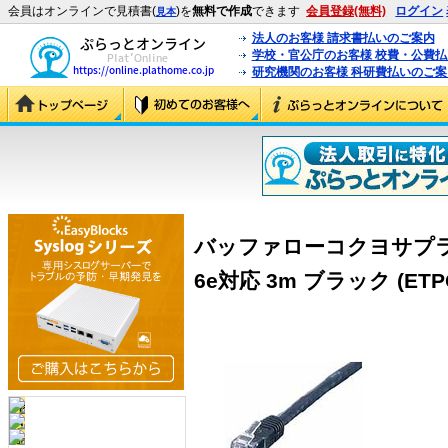
会員はオンラインで見積書(
)を
無料で作成
できます
会員登録(無料)
ログイン
見本
法人のお客様 請求書払いのご案内
学校・官公庁のお客様 校費・公費
研究機関のお客様 科研費払いのご案
バッファローコクヨサプラ
6e対応 3m ブラック (ETP