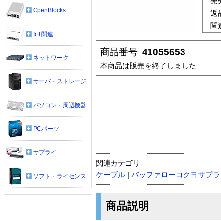
発
OpenBlocks
返
関
IoT関連
商品番号
41055653
ネットワーク
本商品は販売を終了しました
サーバ・ストレージ
パソコン・周辺機器
PCパーツ
サプライ
関連カテゴリ
ケーブル
|
バッファローコクヨサプラ
ソフト・ライセンス
商品説明