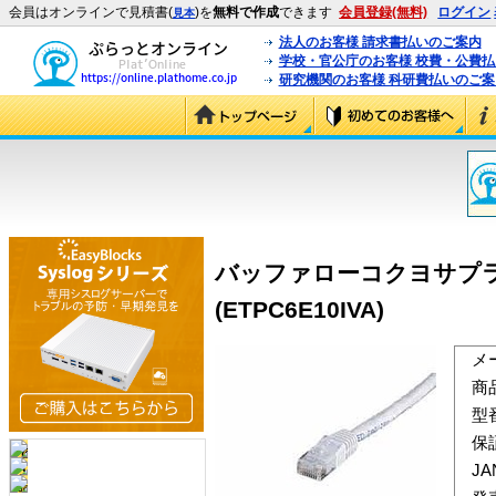
会員はオンラインで見積書(
)を
無料で作成
できます
会員登録(無料)
ログイン
見本
法人のお客様 請求書払いのご案内
学校・官公庁のお客様 校費・公費
研究機関のお客様 科研費払いのご案
バッファローコクヨサプライ
(ETPC6E10IVA)
メ
商
型
保
J