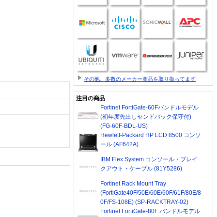
その他、多数のメーカー商品を取り扱ってます
注目の商品
Fortinet FortiGate-60Fバンドルモデル
(初年度先出しセンドバック保守付)
(FG-60F-BDL-US)
Hewlett-Packard HP LCD 8500 コンソ
ール (AF642A)
IBM Flex System コンソール・ブレイ
クアウト・ケーブル (81Y5286)
Fortinet Rack Mount Tray
(FortiGate40F/50E/60E/60F/61F/80E/8
0F/FS-108E) (SP-RACKTRAY-02)
Fortinet FortiGate-80F バンドルモデル