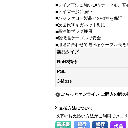
■ノイズ干渉に強いLANケーブル、
■ノイズ干渉に強い
■バッファロー製品との相性を保証
■次世代10ギガネット対応
■高性能プラグ採用
■難燃性ケーブルで安全
■用途に合わせて選べるケーブル長を
製品タイプ
RoHS指令
PSE
J-Moss
ぷらっとオンライン ご購入の際の
支払方法について
以下のお支払い方法がご利用できま