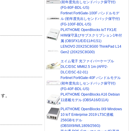
(初年度先出しセンドバック保守付)
(FG-80F-BDL-US)
Fortinet FortiGate-100F バンドルモデ
ル (初年度先出しセンドバック保守付)
(FG-100F-BDL-US)
PLAT'HOME OpenBlocks IoT FX1/E
H/W保守及びサブスクリプション1年付
属 (OBSFX1/E/D11/H1S1)
LENOVO 20X2SC8G00 ThinkPad L14
Gen2 (20X2SC8G00)
エイム電子 光ファイバーケーブル
DLC/DSC MM62.5 1m (AFP2-
DLC/DSC-62-01)
Fortinet FortiGate-40F バンドルモデル
(初年度先出しセンドバック保守付)
(FG-40F-BDL-US)
PLAT'HOME OpenBlocks A16 Debian
ます。
11搭載モデル (OBSA16/D11A)
PLAT'HOME OpenBlocks IX9 Windows
10 IoT Enterprise 2019 LTSC搭載
256GBモデル
(OBSIX9/W/L1809/256G)