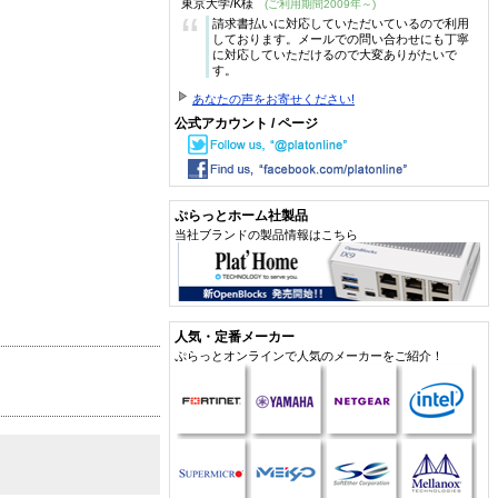
東京大学/K様
(ご利用期間2009年～)
“
請求書払いに対応していただいているので利用
しております。メールでの問い合わせにも丁寧
に対応していただけるので大変ありがたいで
す。
あなたの声をお寄せください!
公式アカウント / ページ
ぷらっとホーム社製品
当社ブランドの製品情報はこちら
人気・定番メーカー
ぷらっとオンラインで人気のメーカーをご紹介！