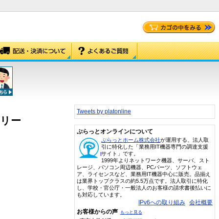
Tweets by platonline
ボリー
ぷらっとオンラインについて
ぷらっとホーム株式会社
が運用する、法人取
引に特化した「業務用IT機器専門の調達支援
サイト」です。
1999年よりネットワーク機器、サーバ、スト
レージ、パソコン周辺機器、PCパーツ、ソフトウェ
ア、ライセンスなど、業務用IT機器中心に販売。品揃え
は業界トップクラスの約5.5万点です。法人取引に特化
し、学校・官公庁・一般法人のお客様の請求書後払いに
も対応しています。
IPv6への取り組み
会社概要
お客様からの声
もっと見る