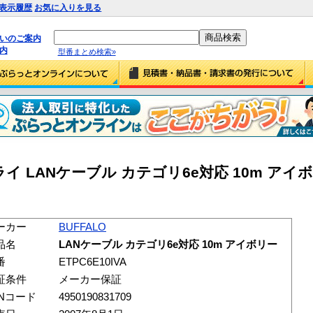
表示履歴
お気に入りを見る
払いのご案内
内
型番まとめ検索»
 LANケーブル カテゴリ6e対応 10m アイ
ーカー
BUFFALO
品名
LANケーブル カテゴリ6e対応 10m アイボリー
番
ETPC6E10IVA
証条件
メーカー保証
ANコード
4950190831709