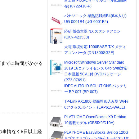
富士通 POS-Cサーマルロール紙(高保
存) (0722410-P)
パナソニック 感熱記録紙B4(6本入り)
UG-0001B4 (UG-0001B4)
応研 販売大臣 NX スタンドアロン
(OKN-423533)
大電 環境対応 1000BASE-T/X メディ
アコンバータ (DN1800SG2E)
Microsoft Windows Server Standard
着までに時間がかかる
2019 16コアライセンス 64bitWin対応
日本語版 5CAL付 DVDパッケージ
(P73-07691)
IDEC AUTO-ID SOLUTIONS バッテリ
ー BP-007 (BP-007)
TP-Link AX1800 壁面埋め込み型 Wi-Fi
6アクセスポイント (EAP615-WALL)
PLAT'HOME OpenBlocks IX9 Debian
10搭載モデル (OBSIX9/D10A)
の事情なく8日以上経
PLAT'HOME EasyBlocks Syslog 120G
サブスクリプション(保守サービス) 1年