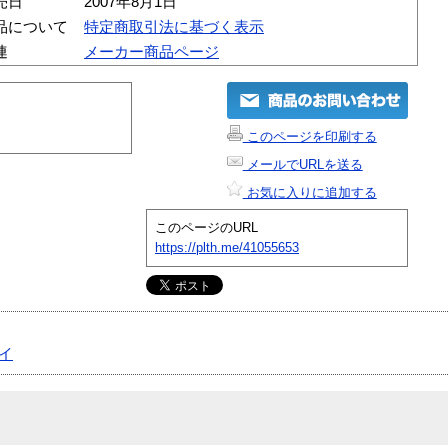
売日
2007年8月1日
品について
特定商取引法に基づく表示
連
メーカー商品ページ
このページを印刷する
メールでURLを送る
お気に入りに追加する
このページのURL
https://plth.me/41055653
イ