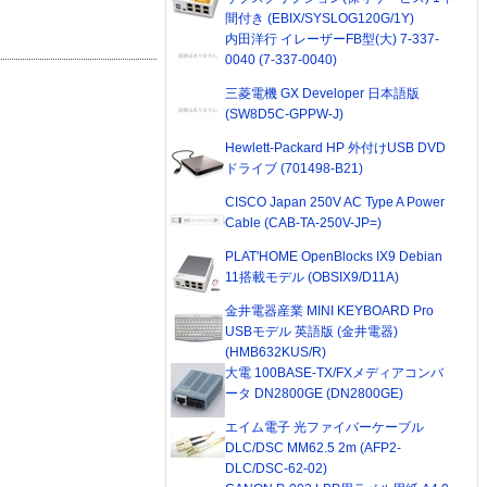
間付き (EBIX/SYSLOG120G/1Y)
内田洋行 イレーザーFB型(大) 7-337-
0040 (7-337-0040)
三菱電機 GX Developer 日本語版
(SW8D5C-GPPW-J)
Hewlett-Packard HP 外付けUSB DVD
ドライブ (701498-B21)
CISCO Japan 250V AC Type A Power
Cable (CAB-TA-250V-JP=)
PLAT'HOME OpenBlocks IX9 Debian
11搭載モデル (OBSIX9/D11A)
金井電器産業 MINI KEYBOARD Pro
USBモデル 英語版 (金井電器)
(HMB632KUS/R)
大電 100BASE-TX/FXメディアコンバ
ータ DN2800GE (DN2800GE)
エイム電子 光ファイバーケーブル
DLC/DSC MM62.5 2m (AFP2-
DLC/DSC-62-02)