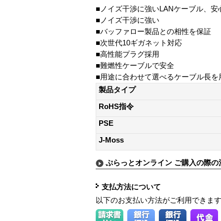
■ノイズ干渉に強いLANケーブル、
■ノイズ干渉に強い
■バッファロー製品との相性を保証
■次世代10ギガネット対応
■高性能プラグ採用
■難燃性ケーブルで安全
■用途に合わせて選べるケーブル長を
製品タイプ
RoHS指令
PSE
J-Moss
ぷらっとオンライン ご購入の際の
支払方法について
以下のお支払い方法がご利用できま