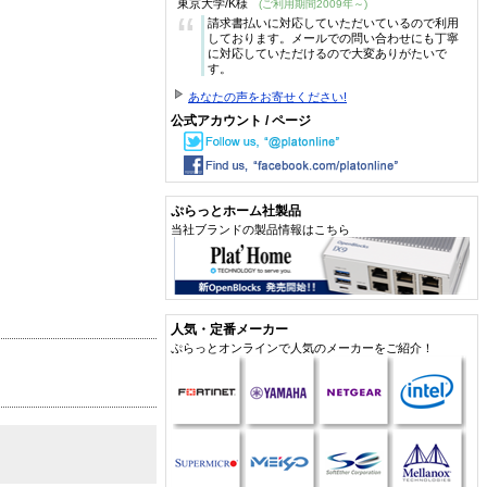
東京大学/K様
(ご利用期間2009年～)
“
請求書払いに対応していただいているので利用
しております。メールでの問い合わせにも丁寧
に対応していただけるので大変ありがたいで
す。
あなたの声をお寄せください!
公式アカウント / ページ
ぷらっとホーム社製品
当社ブランドの製品情報はこちら
人気・定番メーカー
ぷらっとオンラインで人気のメーカーをご紹介！