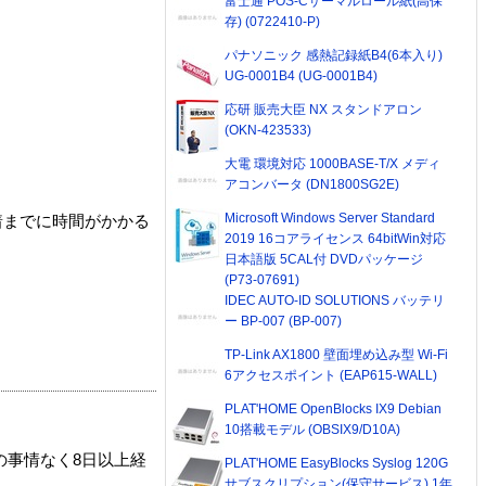
富士通 POS-Cサーマルロール紙(高保
存) (0722410-P)
パナソニック 感熱記録紙B4(6本入り)
UG-0001B4 (UG-0001B4)
応研 販売大臣 NX スタンドアロン
(OKN-423533)
大電 環境対応 1000BASE-T/X メディ
アコンバータ (DN1800SG2E)
Microsoft Windows Server Standard
着までに時間がかかる
2019 16コアライセンス 64bitWin対応
日本語版 5CAL付 DVDパッケージ
(P73-07691)
IDEC AUTO-ID SOLUTIONS バッテリ
ー BP-007 (BP-007)
TP-Link AX1800 壁面埋め込み型 Wi-Fi
6アクセスポイント (EAP615-WALL)
PLAT'HOME OpenBlocks IX9 Debian
10搭載モデル (OBSIX9/D10A)
の事情なく8日以上経
PLAT'HOME EasyBlocks Syslog 120G
サブスクリプション(保守サービス) 1年