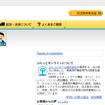
Tweets by platonline
ぷらっとオンラインについて
ぷらっとホーム株式会社
が運用する、法人取
引に特化した「業務用IT機器専門の調達支援
サイト」です。
1999年よりネットワーク機器、サーバ、スト
レージ、パソコン周辺機器、PCパーツ、ソフトウェ
ア、ライセンスなど、業務用IT機器中心に販売。品揃え
は業界トップクラスの約5.5万点です。法人取引に特化
し、学校・官公庁・一般法人のお客様の請求書後払いに
も対応しています。
IPv6への取り組み
会社概要
お客様からの声
もっと見る