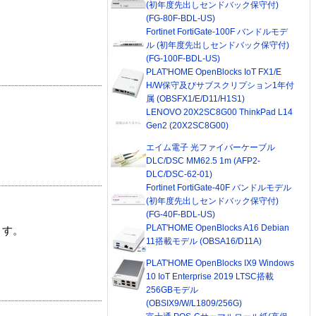
(初年度先出しセンドバック保守付)
(FG-80F-BDL-US)
Fortinet FortiGate-100F バンドルモデ
ル (初年度先出しセンドバック保守付)
(FG-100F-BDL-US)
PLAT'HOME OpenBlocks IoT FX1/E
H/W保守及びサブスクリプション1年付
属 (OBSFX1/E/D11/H1S1)
LENOVO 20X2SC8G00 ThinkPad L14
Gen2 (20X2SC8G00)
エイム電子 光ファイバーケーブル
DLC/DSC MM62.5 1m (AFP2-
DLC/DSC-62-01)
Fortinet FortiGate-40F バンドルモデル
(初年度先出しセンドバック保守付)
(FG-40F-BDL-US)
PLAT'HOME OpenBlocks A16 Debian
ます。
11搭載モデル (OBSA16/D11A)
PLAT'HOME OpenBlocks IX9 Windows
10 IoT Enterprise 2019 LTSC搭載
256GBモデル
(OBSIX9/W/L1809/256G)