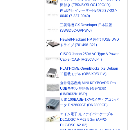
間付き (EBIX/SYSLOG120G/1Y)
内田洋行 イレーザーFB型(大) 7-337-
0040 (7-337-0040)
三菱電機 GX Developer 日本語版
(SW8D5C-GPPW-J)
Hewlett-Packard HP 外付けUSB DVD
ドライブ (701498-B21)
CISCO Japan 250V AC Type A Power
Cable (CAB-TA-250V-JP=)
PLAT'HOME OpenBlocks IX9 Debian
11搭載モデル (OBSIX9/D11A)
金井電器産業 MINI KEYBOARD Pro
USBモデル 英語版 (金井電器)
(HMB632KUS/R)
大電 100BASE-TX/FXメディアコンバ
ータ DN2800GE (DN2800GE)
エイム電子 光ファイバーケーブル
DLC/DSC MM62.5 2m (AFP2-
DLC/DSC-62-02)