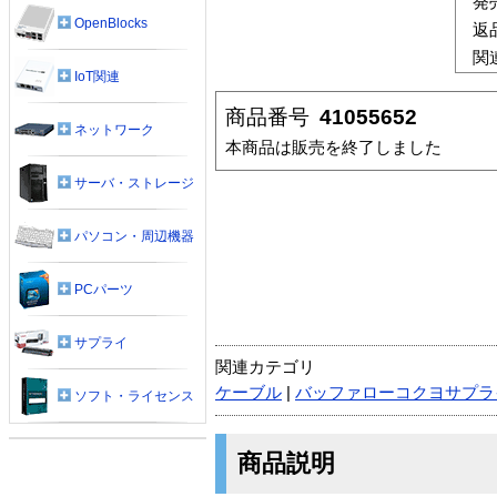
発
OpenBlocks
返
関
IoT関連
商品番号
41055652
ネットワーク
本商品は販売を終了しました
サーバ・ストレージ
パソコン・周辺機器
PCパーツ
サプライ
関連カテゴリ
ケーブル
|
バッファローコクヨサプラ
ソフト・ライセンス
商品説明