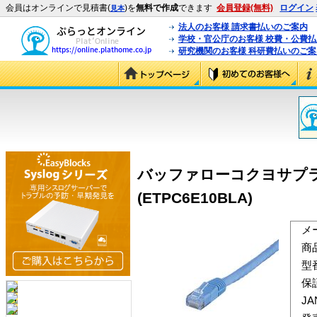
会員はオンラインで見積書(
)を
無料で作成
できます
会員登録(無料)
ログイン
見本
法人のお客様 請求書払いのご案内
学校・官公庁のお客様 校費・公費
研究機関のお客様 科研費払いのご案
バッファローコクヨサプライ
(ETPC6E10BLA)
メ
商
型
保
J