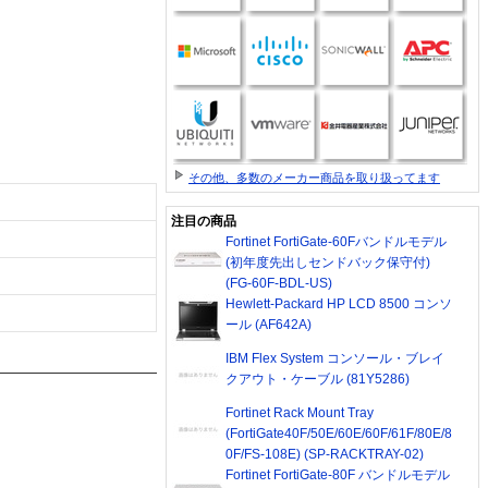
その他、多数のメーカー商品を取り扱ってます
注目の商品
Fortinet FortiGate-60Fバンドルモデル
(初年度先出しセンドバック保守付)
(FG-60F-BDL-US)
Hewlett-Packard HP LCD 8500 コンソ
ール (AF642A)
IBM Flex System コンソール・ブレイ
クアウト・ケーブル (81Y5286)
Fortinet Rack Mount Tray
(FortiGate40F/50E/60E/60F/61F/80E/8
0F/FS-108E) (SP-RACKTRAY-02)
Fortinet FortiGate-80F バンドルモデル