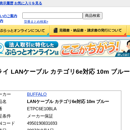
表示履歴
お気に入りを見る
払いのご案内
内
型番まとめ検索»
 LANケーブル カテゴリ6e対応 10m ブルー
ーカー
BUFFALO
品名
LANケーブル カテゴリ6e対応 10m ブルー
番
ETPC6E10BLA
証条件
メーカー保証
ANコード
4950190831693