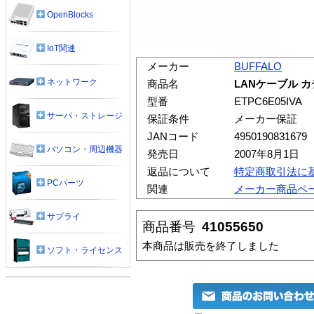
OpenBlocks
IoT関連
メーカー
BUFFALO
ネットワーク
商品名
LANケーブル カ
型番
ETPC6E05IVA
サーバ・ストレージ
保証条件
メーカー保証
JANコード
4950190831679
パソコン・周辺機器
発売日
2007年8月1日
返品について
特定商取引法に
PCパーツ
関連
メーカー商品ペ
サプライ
商品番号
41055650
本商品は販売を終了しました
ソフト・ライセンス