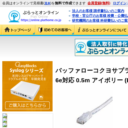
会員はオンラインで見積書(
)を
無料で作成
できます
会員登録(無料)
ログイン
見本
法人のお客様 請求書払いのご案内
学校・官公庁のお客様 校費・公費
研究機関のお客様 科研費払いのご案
バッファローコクヨサプラ
6e対応 0.5m アイボリー (E