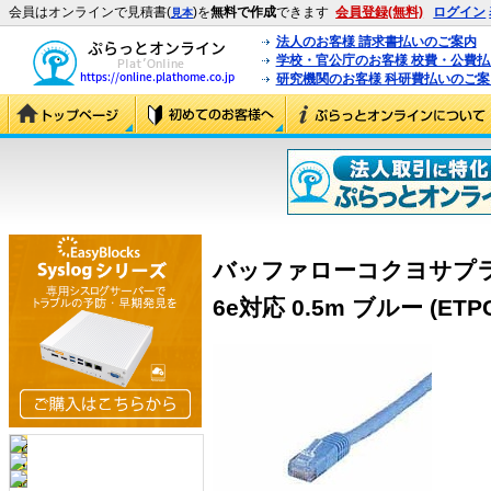
会員はオンラインで見積書(
)を
無料で作成
できます
会員登録(無料)
ログイン
見本
法人のお客様 請求書払いのご案内
学校・官公庁のお客様 校費・公費
研究機関のお客様 科研費払いのご案
バッファローコクヨサプラ
6e対応 0.5m ブルー (ETP