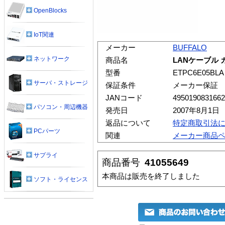
OpenBlocks
IoT関連
メーカー
BUFFALO
ネットワーク
商品名
LANケーブル カ
型番
ETPC6E05BLA
サーバ・ストレージ
保証条件
メーカー保証
JANコード
4950190831662
パソコン・周辺機器
発売日
2007年8月1日
返品について
特定商取引法
PCパーツ
関連
メーカー商品
サプライ
商品番号
41055649
本商品は販売を終了しました
ソフト・ライセンス