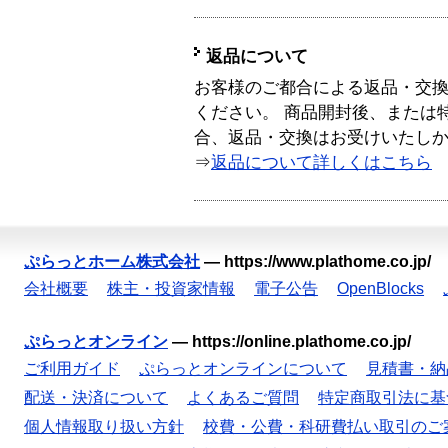
返品について
お客様のご都合による返品・交
ください。 商品開封後、または
合、返品・交換はお受けいたし
⇒
返品について詳しくはこちら
ぷらっとホーム株式会社
—
https://www.plathome.co.jp/
会社概要
株主・投資家情報
電子公告
OpenBlocks
ぷらっとオンライン
—
https://online.plathome.co.jp/
ご利用ガイド
ぷらっとオンラインについて
見積書・納
配送・決済について
よくあるご質問
特定商取引法に基
個人情報取り扱い方針
校費・公費・科研費払い取引のご