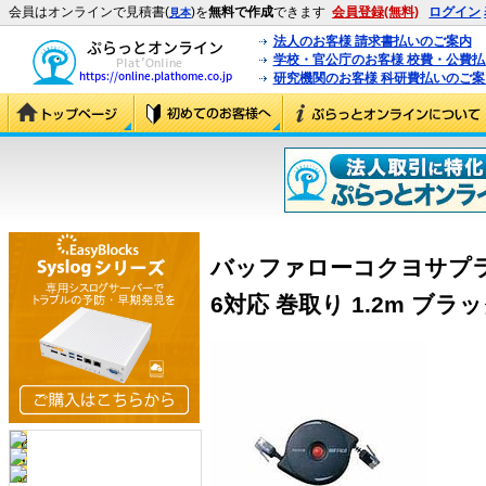
会員はオンラインで見積書(
)を
無料で作成
できます
会員登録(無料)
ログイン
見本
法人のお客様 請求書払いのご案内
学校・官公庁のお客様 校費・公費
研究機関のお客様 科研費払いのご案
バッファローコクヨサプラ
6対応 巻取り 1.2m ブラック