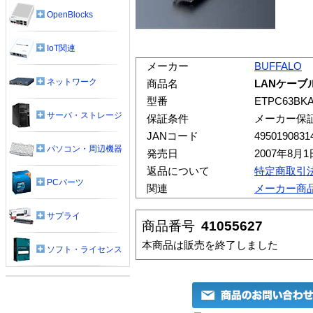
OpenBlocks
IoT関連
メーカー
BUFFALO
ネットワーク
商品名
LANケーブル
型番
ETPC63BK
サーバ・ストレージ
保証条件
メーカー保
JANコード
4950190831
パソコン・周辺機器
発売日
2007年8月1
返品について
特定商取引
PCパーツ
関連
メーカー商
サプライ
商品番号
41055627
本商品は販売を終了しました
ソフト・ライセンス