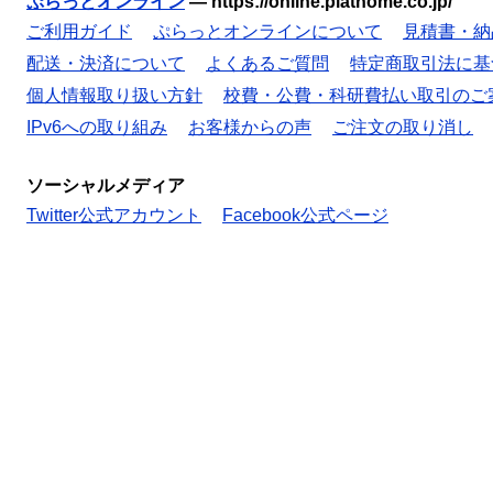
ぷらっとオンライン
—
https://online.plathome.co.jp/
ご利用ガイド
ぷらっとオンラインについて
見積書・納
配送・決済について
よくあるご質問
特定商取引法に基
個人情報取り扱い方針
校費・公費・科研費払い取引のご
IPv6への取り組み
お客様からの声
ご注文の取り消し
ソーシャルメディア
Twitter公式アカウント
Facebook公式ページ