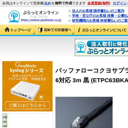
会員はオンラインで見積書(
)を
無料で作成
できます
会員登録(無料)
ログイン
見本
法人のお客様 請求書払いのご案内
学校・官公庁のお客様 校費・公費
研究機関のお客様 科研費払いのご案
バッファローコクヨサプラ
6対応 3m 黒 (ETPC63BKA