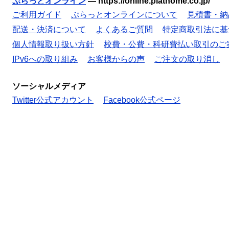
ぷらっとオンライン
—
https://online.plathome.co.jp/
ご利用ガイド
ぷらっとオンラインについて
見積書・納
配送・決済について
よくあるご質問
特定商取引法に基
個人情報取り扱い方針
校費・公費・科研費払い取引のご
IPv6への取り組み
お客様からの声
ご注文の取り消し
ソーシャルメディア
Twitter公式アカウント
Facebook公式ページ