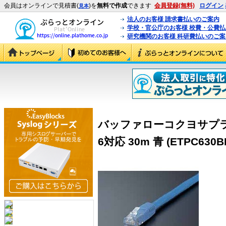
会員はオンラインで見積書(
)を
無料で作成
できます
会員登録(無料)
ログイン
見本
法人のお客様 請求書払いのご案内
学校・官公庁のお客様 校費・公費
研究機関のお客様 科研費払いのご案
バッファローコクヨサプラ
6対応 30m 青 (ETPC630B