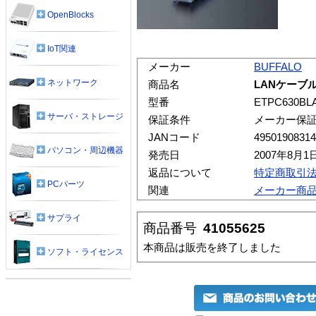
OpenBlocks
IoT関連
メーカー
BUFFALO
ネットワーク
商品名
LANケーブル
型番
ETPC630BL
サーバ・ストレージ
保証条件
メーカー保
JANコード
49501908314
パソコン・周辺機器
発売日
2007年8月1
返品について
特定商取引
PCパーツ
関連
メーカー商
サプライ
商品番号
41055625
本商品は販売を終了しました
ソフト・ライセンス