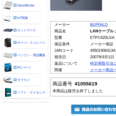
OpenBlocks
IoT関連
メーカー
BUFFALO
ネットワーク
商品名
LANケーブル 
型番
ETPC620LGA
サーバ・ストレージ
保証条件
メーカー保証
JANコード
495019083134
パソコン・周辺機器
発売日
2007年8月1日
返品について
特定商取引法
PCパーツ
関連
メーカー商品
サプライ
商品番号
41055619
本商品は販売を終了しました
ソフト・ライセンス