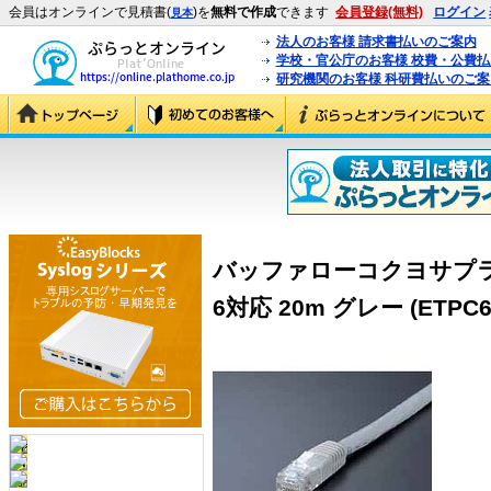
会員はオンラインで見積書(
)を
無料で作成
できます
会員登録(無料)
ログイン
見本
法人のお客様 請求書払いのご案内
学校・官公庁のお客様 校費・公費
研究機関のお客様 科研費払いのご案
バッファローコクヨサプラ
6対応 20m グレー (ETPC6