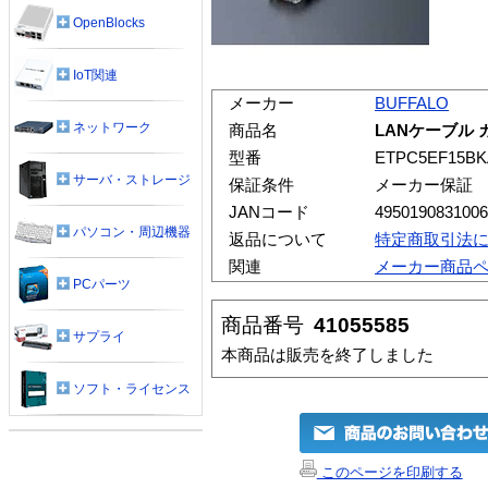
OpenBlocks
IoT関連
メーカー
BUFFALO
ネットワーク
商品名
LANケーブル カ
型番
ETPC5EF15BK
サーバ・ストレージ
保証条件
メーカー保証
JANコード
4950190831006
パソコン・周辺機器
返品について
特定商取引法
関連
メーカー商品
PCパーツ
商品番号
41055585
サプライ
本商品は販売を終了しました
ソフト・ライセンス
このページを印刷する