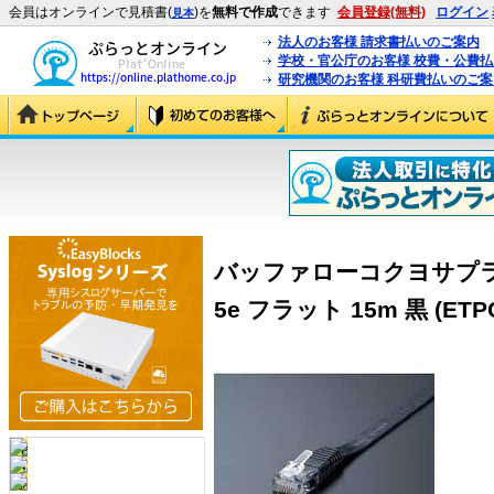
会員はオンラインで見積書(
)を
無料で作成
できます
会員登録(無料)
ログイン
見本
法人のお客様 請求書払いのご案内
学校・官公庁のお客様 校費・公費
研究機関のお客様 科研費払いのご案
バッファローコクヨサプラ
5e フラット 15m 黒 (ETP