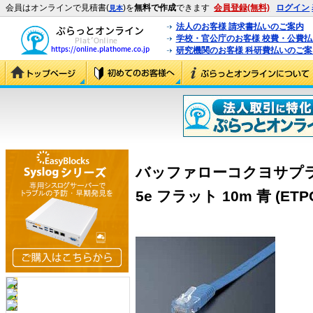
会員はオンラインで見積書(
)を
無料で作成
できます
会員登録(無料)
ログイン
見本
法人のお客様 請求書払いのご案内
学校・官公庁のお客様 校費・公費
研究機関のお客様 科研費払いのご案
バッファローコクヨサプラ
5e フラット 10m 青 (ETP