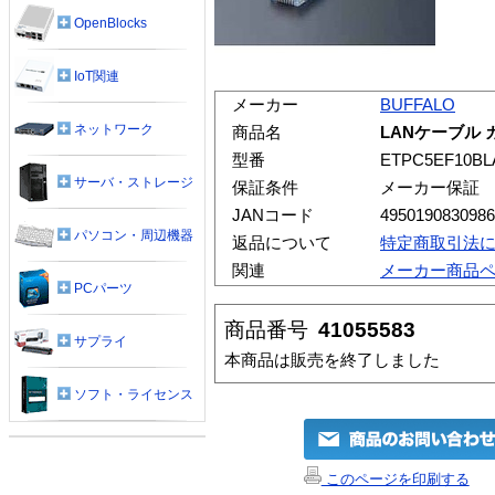
OpenBlocks
IoT関連
メーカー
BUFFALO
ネットワーク
商品名
LANケーブル カ
型番
ETPC5EF10BL
サーバ・ストレージ
保証条件
メーカー保証
JANコード
4950190830986
パソコン・周辺機器
返品について
特定商取引法
関連
メーカー商品
PCパーツ
商品番号
41055583
サプライ
本商品は販売を終了しました
ソフト・ライセンス
このページを印刷する