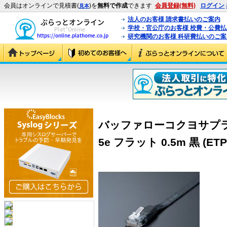
会員はオンラインで見積書(
)を
無料で作成
できます
会員登録(無料)
ログイン
見本
法人のお客様 請求書払いのご案内
学校・官公庁のお客様 校費・公費
研究機関のお客様 科研費払いのご案
バッファローコクヨサプラ
5e フラット 0.5m 黒 (ETP