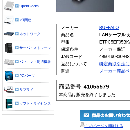
OpenBlocks
IoT関連
メーカー
BUFFALO
ネットワーク
商品名
LANケーブル カ
型番
ETPC5EF05BK
サーバ・ストレージ
保証条件
メーカー保証
JANコード
4950190830948
パソコン・周辺機器
返品について
特定商取引法に
関連
メーカー商品ペ
PCパーツ
商品番号
41055579
サプライ
本商品は販売を終了しました
ソフト・ライセンス
このページを印刷する